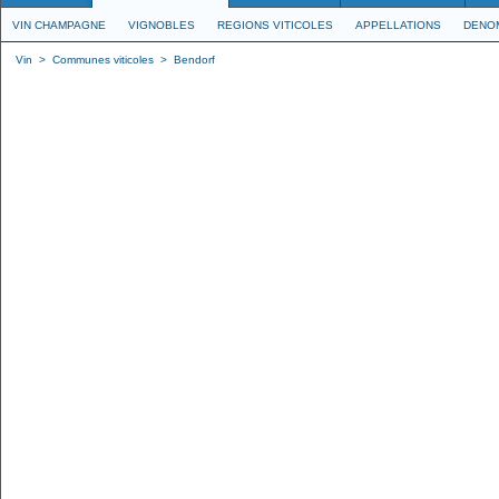
VIN CHAMPAGNE
VIGNOBLES
REGIONS VITICOLES
APPELLATIONS
DENO
Vin
>
Communes viticoles
>
Bendorf