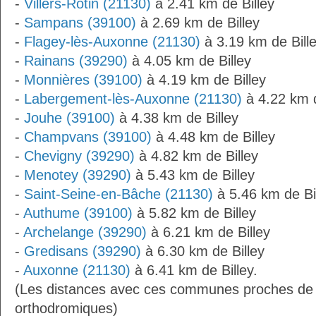
-
Villers-Rotin (21130)
à 2.41 km de Billey
-
Sampans (39100)
à 2.69 km de Billey
-
Flagey-lès-Auxonne (21130)
à 3.19 km de Bill
-
Rainans (39290)
à 4.05 km de Billey
-
Monnières (39100)
à 4.19 km de Billey
-
Labergement-lès-Auxonne (21130)
à 4.22 km d
-
Jouhe (39100)
à 4.38 km de Billey
-
Champvans (39100)
à 4.48 km de Billey
-
Chevigny (39290)
à 4.82 km de Billey
-
Menotey (39290)
à 5.43 km de Billey
-
Saint-Seine-en-Bâche (21130)
à 5.46 km de Bi
-
Authume (39100)
à 5.82 km de Billey
-
Archelange (39290)
à 6.21 km de Billey
-
Gredisans (39290)
à 6.30 km de Billey
-
Auxonne (21130)
à 6.41 km de Billey.
(Les distances avec ces communes proches de B
orthodromiques)