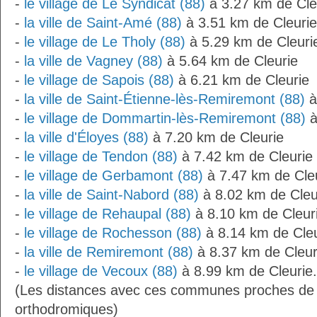
-
le village de Le Syndicat (88)
à 3.27 km de Cle
-
la ville de Saint-Amé (88)
à 3.51 km de Cleurie
-
le village de Le Tholy (88)
à 5.29 km de Cleuri
-
la ville de Vagney (88)
à 5.64 km de Cleurie
-
le village de Sapois (88)
à 6.21 km de Cleurie
-
la ville de Saint-Étienne-lès-Remiremont (88)
à
-
le village de Dommartin-lès-Remiremont (88)
à
-
la ville d'Éloyes (88)
à 7.20 km de Cleurie
-
le village de Tendon (88)
à 7.42 km de Cleurie
-
le village de Gerbamont (88)
à 7.47 km de Cle
-
la ville de Saint-Nabord (88)
à 8.02 km de Cleu
-
le village de Rehaupal (88)
à 8.10 km de Cleur
-
le village de Rochesson (88)
à 8.14 km de Cleu
-
la ville de Remiremont (88)
à 8.37 km de Cleur
-
le village de Vecoux (88)
à 8.99 km de Cleurie.
(Les distances avec ces communes proches de C
orthodromiques)