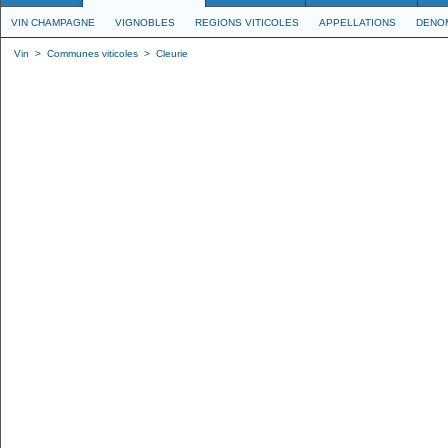
VIN CHAMPAGNE
VIGNOBLES
REGIONS VITICOLES
APPELLATIONS
DENO
Vin
>
Communes viticoles
>
Cleurie