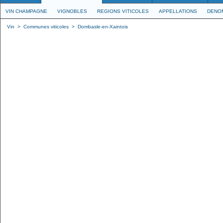
VIN CHAMPAGNE
VIGNOBLES
REGIONS VITICOLES
APPELLATIONS
DENO
Vin
>
Communes viticoles
>
Dombasle-en-Xaintois