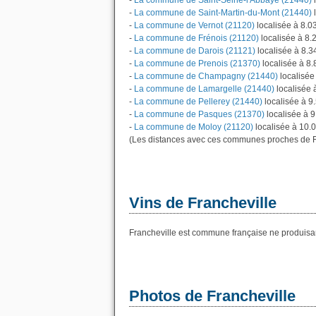
-
La commune de Saint-Seine-l'Abbaye (21440)
l
-
La commune de Saint-Martin-du-Mont (21440)
l
-
La commune de Vernot (21120)
localisée à 8.0
-
La commune de Frénois (21120)
localisée à 8.
-
La commune de Darois (21121)
localisée à 8.3
-
La commune de Prenois (21370)
localisée à 8.
-
La commune de Champagny (21440)
localisée
-
La commune de Lamargelle (21440)
localisée 
-
La commune de Pellerey (21440)
localisée à 9
-
La commune de Pasques (21370)
localisée à 9
-
La commune de Moloy (21120)
localisée à 10.0
(Les distances avec ces communes proches de Fr
Vins de Francheville
Francheville est commune française ne produisan
Photos de Francheville