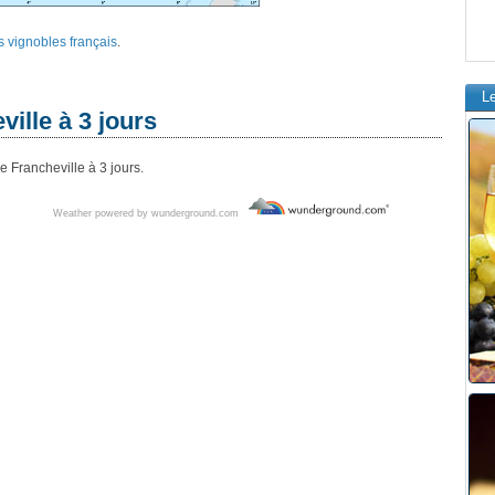
s vignobles français
.
L
ille à 3 jours
 Francheville à 3 jours.
Weather powered by wunderground.com