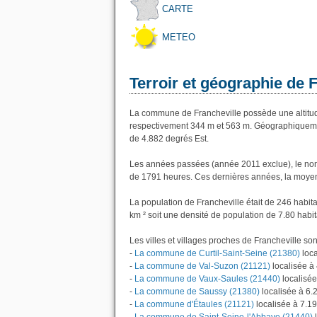
CARTE
METEO
Terroir et géographie de 
La commune de Francheville possède une altitu
respectivement 344 m et 563 m. Géographiquement
de 4.882 degrés Est.
Les années passées (année 2011 exclue), le nom
de 1791 heures. Ces dernières années, la moyen
La population de Francheville était de 246 habi
km ² soit une densité de population de 7.80 habit
Les villes et villages proches de Francheville sont
-
La commune de Curtil-Saint-Seine (21380)
loca
-
La commune de Val-Suzon (21121)
localisée à
-
La commune de Vaux-Saules (21440)
localisée
-
La commune de Saussy (21380)
localisée à 6.
-
La commune d'Étaules (21121)
localisée à 7.1