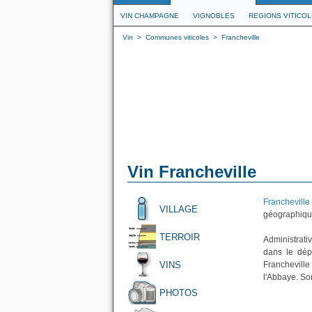
VIN CHAMPAGNE
VIGNOBLES
REGIONS VITICO
Vin
>
Communes viticoles
>
Francheville
Vin Francheville
Francheville
VILLAGE
géographique
TERROIR
Administrati
dans le dép
VINS
Franchevill
l'Abbaye. So
PHOTOS