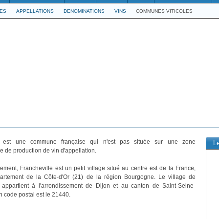
LES
APPELLATIONS
DENOMINATIONS
VINS
COMMUNES VITICOLES
est une commune française qui n'est pas située sur une zone
L
 de production de vin d'appellation.
vement, Francheville est un petit village situé au centre est de la France,
artement de la Côte-d'Or (21) de la région Bourgogne. Le village de
e appartient à l'arrondissement de Dijon et au canton de Saint-Seine-
n code postal est le 21440.