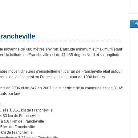
Pu
Francheville
de moyenne de 480 mètres environ. L'altitude minimum et maximum étant
 la latitude de Francheville est de 47.455 degrés Nord et sa longitude
bre moyen d'heures d'ensoleillement par an de Francheville était autour
ne d'ensoleillement en France se situe autour de 1900 heures.
tants en 2006 et de 247 en 2007. La superficie de la commune est de 31.65
ants par km².
 :
lisée à 3.51 km de Francheville
 4.83 km de Francheville
 à 5.87 km de Francheville
25 km de Francheville
9 km de Francheville