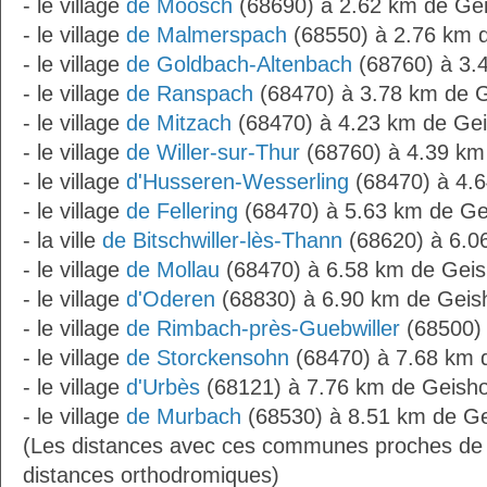
- le village
de Moosch
(68690) à 2.62 km de Ge
- le village
de Malmerspach
(68550) à 2.76 km 
- le village
de Goldbach-Altenbach
(68760) à 3.
- le village
de Ranspach
(68470) à 3.78 km de 
- le village
de Mitzach
(68470) à 4.23 km de Ge
- le village
de Willer-sur-Thur
(68760) à 4.39 km
- le village
d'Husseren-Wesserling
(68470) à 4.
- le village
de Fellering
(68470) à 5.63 km de G
- la ville
de Bitschwiller-lès-Thann
(68620) à 6.0
- le village
de Mollau
(68470) à 6.58 km de Gei
- le village
d'Oderen
(68830) à 6.90 km de Geis
- le village
de Rimbach-près-Guebwiller
(68500) 
- le village
de Storckensohn
(68470) à 7.68 km 
- le village
d'Urbès
(68121) à 7.76 km de Geish
- le village
de Murbach
(68530) à 8.51 km de G
(Les distances avec ces communes proches de
distances orthodromiques)