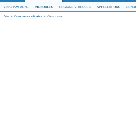
VIN CHAMPAGNE
VIGNOBLES
REGIONS VITICOLES
APPELLATIONS
DENO
Vin
>
Communes viticoles
>
Geishouse