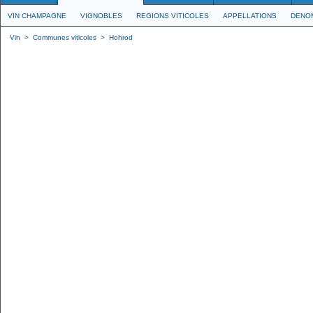
VIN CHAMPAGNE
VIGNOBLES
REGIONS VITICOLES
APPELLATIONS
DENO
Vin
>
Communes viticoles
>
Hohrod