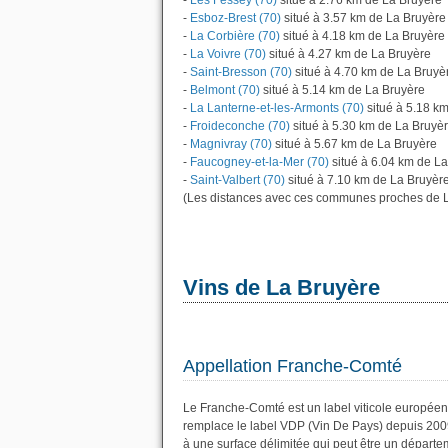
-
Les Fessey (70)
situé à 2.76 km de La Bruyère
-
Esboz-Brest (70)
situé à 3.57 km de La Bruyère
-
La Corbière (70)
situé à 4.18 km de La Bruyère
-
La Voivre (70)
situé à 4.27 km de La Bruyère
-
Saint-Bresson (70)
situé à 4.70 km de La Bruyè
-
Belmont (70)
situé à 5.14 km de La Bruyère
-
La Lanterne-et-les-Armonts (70)
situé à 5.18 k
-
Froideconche (70)
situé à 5.30 km de La Bruyè
-
Magnivray (70)
situé à 5.67 km de La Bruyère
-
Faucogney-et-la-Mer (70)
situé à 6.04 km de L
-
Saint-Valbert (70)
situé à 7.10 km de La Bruyère
(Les distances avec ces communes proches de L
Vins de La Bruyère
Appellation Franche-Comté
Le Franche-Comté est un label viticole européen
remplace le label VDP (Vin De Pays) depuis 200
à une surface délimitée qui peut être un dépar