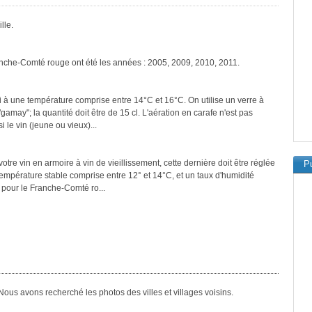
lle.
anche-Comté rouge ont été les années : 2005, 2009, 2010, 2011.
 à une température comprise entre 14°C et 16°C. On utilise un verre à
amay"; la quantité doit être de 15 cl. L'aération en carafe n'est pas
 le vin (jeune ou vieux)...
tre vin en armoire à vin de vieillissement, cette dernière doit être réglée
Pu
température stable comprise entre 12° et 14°C, et un taux d'humidité
pour le Franche-Comté ro...
ous avons recherché les photos des villes et villages voisins.