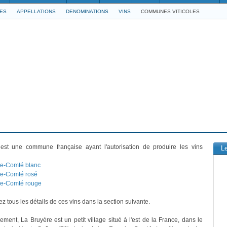
LES
APPELLATIONS
DENOMINATIONS
VINS
COMMUNES VITICOLES
st une commune française ayant l'autorisation de produire les vins
L
e-Comté blanc
e-Comté rosé
e-Comté rouge
z tous les détails de ces vins dans la section suivante.
vement, La Bruyère est un petit village situé à l'est de la France, dans le