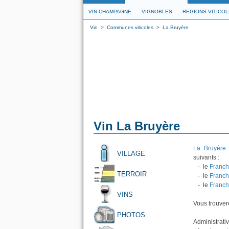
VIN CHAMPAGNE
VIGNOBLES
REGIONS VITICO
Vin
>
Communes viticoles
>
La Bruyère
Vin La Bruyère
La Bruyère
e
VILLAGE
suivants :
- le
Franch
TERROIR
- le
Franch
- le
Franch
VINS
Vous trouvere
PHOTOS
Administrati