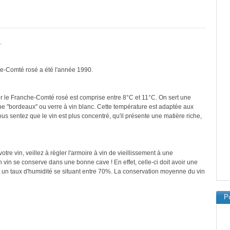
.
he-Comté rosé a été l'année 1990.
r le Franche-Comté rosé est comprise entre 8°C et 11°C. On sert une
ype "bordeaux" ou verre à vin blanc. Cette température est adaptée aux
vous sentez que le vin est plus concentré, qu'il présente une matière riche,
re vin, veillez à règler l'armoire à vin de vieillissement à une
vin se conserve dans une bonne cave ! En effet, celle-ci doit avoir une
t un taux d'humidité se situant entre 70%. La conservation moyenne du vin
Pu