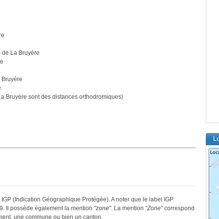
re
m de La Bruyère
re
a Bruyère
.
a Bruyère sont des distances orthodromiques)
Lo
 IGP (Indication Géographique Protégée). A noter que le label IGP
9. Il possède également la mention
"zone"
. La mention
"Zone"
correspond
tement, une commune ou bien un canton.