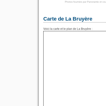
Photos fournies par
Panoramio
et cou
Carte de La Bruyère
Voici la carte et le plan de La Bruyère :