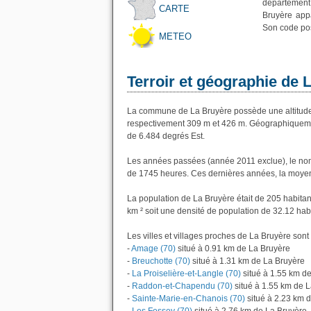
département
CARTE
Bruyère appa
Son code pos
METEO
Terroir et géographie de 
La commune de La Bruyère possède une altitude
respectivement 309 m et 426 m. Géographiquemen
de 6.484 degrés Est.
Les années passées (année 2011 exclue), le nom
de 1745 heures. Ces dernières années, la moyen
La population de La Bruyère était de 205 habita
km ² soit une densité de population de 32.12 hab
Les villes et villages proches de La Bruyère sont 
-
Amage (70)
situé à 0.91 km de La Bruyère
-
Breuchotte (70)
situé à 1.31 km de La Bruyère
-
La Proiselière-et-Langle (70)
situé à 1.55 km d
-
Raddon-et-Chapendu (70)
situé à 1.55 km de 
-
Sainte-Marie-en-Chanois (70)
situé à 2.23 km 