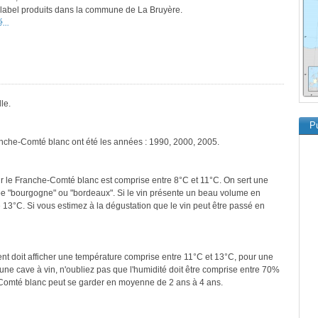
e label produits dans la commune de La Bruyère.
...
le.
Pu
anche-Comté blanc ont été les années : 1990, 2000, 2005.
r le Franche-Comté blanc est comprise entre 8°C et 11°C. On sert une
ype "bourgogne" ou "bordeaux". Si le vin présente un beau volume en
 13°C. Si vous estimez à la dégustation que le vin peut être passé en
ment doit afficher une température comprise entre 11°C et 13°C, pour une
une cave à vin, n'oubliez pas que l'humidité doit être comprise entre 70%
-Comté blanc peut se garder en moyenne de 2 ans à 4 ans.