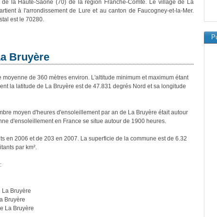
 de la Haute-Saône (70) de la région Franche-Comté. Le village de La
rtient à l'arrondissement de Lure et au canton de Faucogney-et-la-Mer.
tal est le 70280.
Pu
La Bruyère
 moyenne de 360 mètres environ. L'altitude minimum et maximum étant
t la latitude de La Bruyère est de 47.831 degrés Nord et sa longitude
bre moyen d'heures d'ensoleillement par an de La Bruyère était autour
ne d'ensoleillement en France se situe autour de 1900 heures.
nts en 2006 et de 203 en 2007. La superficie de la commune est de 6.32
itants par km².
:
e La Bruyère
La Bruyère
de La Bruyère