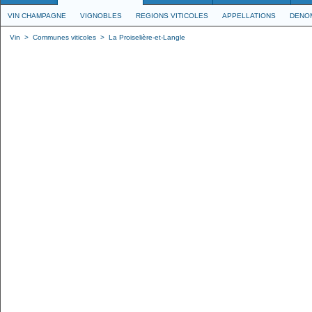
VIN CHAMPAGNE
VIGNOBLES
REGIONS VITICOLES
APPELLATIONS
DENO
Vin
>
Communes viticoles
>
La Proiselière-et-Langle