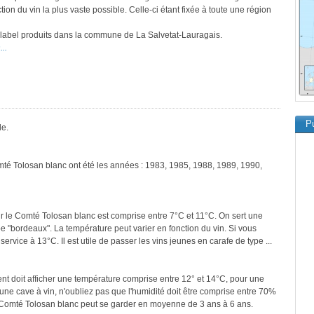
tion du vin la plus vaste possible. Celle-ci étant fixée à toute une région
e label produits dans la commune de La Salvetat-Lauragais.
..
Pu
le.
mté Tolosan blanc ont été les années : 1983, 1985, 1988, 1989, 1990,
r le Comté Tolosan blanc est comprise entre 7°C et 11°C. On sert une
pe "bordeaux". La température peut varier en fonction du vin. Si vous
ervice à 13°C. Il est utile de passer les vins jeunes en carafe de type ...
ment doit afficher une température comprise entre 12° et 14°C, pour une
une cave à vin, n'oubliez pas que l'humidité doit être comprise entre 70%
e Comté Tolosan blanc peut se garder en moyenne de 3 ans à 6 ans.