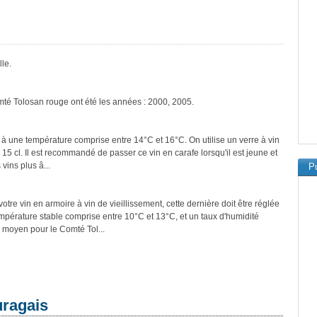
le.
mté Tolosan rouge ont été les années : 2000, 2005.
 à une température comprise entre 14°C et 16°C. On utilise un verre à vin
 15 cl. Il est recommandé de passer ce vin en carafe lorsqu'il est jeune et
vins plus â...
Pu
tre vin en armoire à vin de vieillissement, cette dernière doit être réglée
empérature stable comprise entre 10°C et 13°C, et un taux d'humidité
 moyen pour le Comté Tol...
uragais