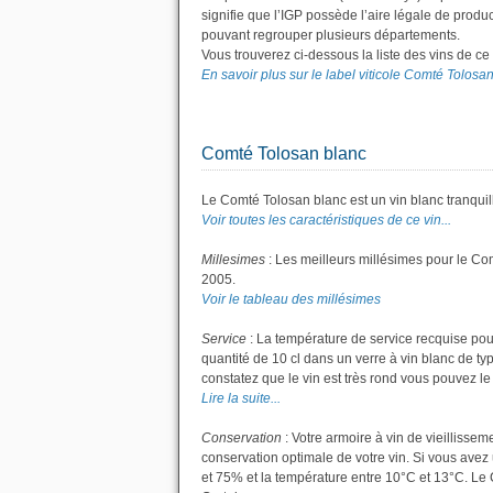
signifie que l’IGP possède l’aire légale de produc
pouvant regrouper plusieurs départements.
Vous trouverez ci-dessous la liste des vins de c
En savoir plus sur le label viticole Comté Tolosan.
Comté Tolosan blanc
Le Comté Tolosan blanc est un vin blanc tranquil
Voir toutes les caractéristiques de ce vin...
Millesimes
: Les meilleurs millésimes pour le Co
2005.
Voir le tableau des millésimes
Service
: La température de service recquise pou
quantité de 10 cl dans un verre à vin blanc de ty
constatez que le vin est très rond vous pouvez le s
Lire la suite...
Conservation
: Votre armoire à vin de vieillisse
conservation optimale de votre vin. Si vous avez 
et 75% et la température entre 10°C et 13°C. L