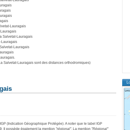
Salvetat-Lauragais
auragais
uragais
auragais
agais
lvetat-Lauragais
-Lauragais
a Salvetat-Lauragais
t-Lauragais
Salvetat-Lauragais
Lauragais
Lauragais.
a Salvetat-Lauragais sont des distances orthodromiques)
Lo
gais
IGP (Indication Géographique Protégée). A noter que le label IGP
9. Il possède également la mention
"régional"
. La mention
"Régional"