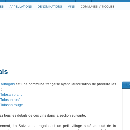
LES
APPELLATIONS
DENOMINATIONS
VINS
COMMUNES VITICOLES
ais
Lauragais
est une commune française ayant l'autorisation de produire les
L
 :
Tolosan blanc
Tolosan rosé
Tolosan rouge
z tous les détails de ces vins dans la section suivante.
vement, La Salvetat-Lauragais est un petit village situé au sud de la