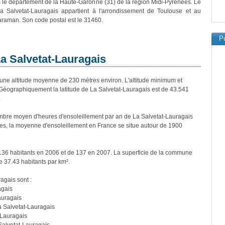
 le département de la Haute-Garonne (31) de la région Midi-Pyrénées. Le
La Salvetat-Lauragais appartient à l'arrondissement de Toulouse et au
raman. Son code postal est le 31460.
Pu
La Salvetat-Lauragais
ne altitude moyenne de 230 mètres environ. L'altitude minimum et
éographiquement la latitude de La Salvetat-Lauragais est de 43.541
.
bre moyen d'heures d'ensoleillement par an de La Salvetat-Lauragais
es, la moyenne d'ensoleillement en France se situe autour de 1900
 136 habitants en 2006 et de 137 en 2007. La superficie de la commune
e 37.43 habitants par km².
agais sont :
agais
auragais
a Salvetat-Lauragais
-Lauragais