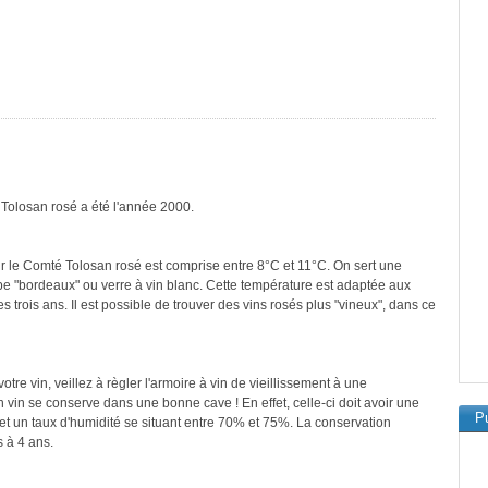
 Tolosan rosé a été l'année 2000.
r le Comté Tolosan rosé est comprise entre 8°C et 11°C. On sert une
ype "bordeaux" ou verre à vin blanc. Cette température est adaptée aux
 trois ans. Il est possible de trouver des vins rosés plus "vineux", dans ce
re vin, veillez à règler l'armoire à vin de vieillissement à une
vin se conserve dans une bonne cave ! En effet, celle-ci doit avoir une
Pu
et un taux d'humidité se situant entre 70% et 75%. La conservation
 à 4 ans.