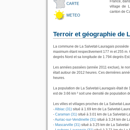
France, dans
CARTE
village de 
canton de Ca
METEO
Terroir et géographie de 
La commune de La Salvetat-Lauragais possède u
maximum étant respectivement 177 m et 255 m. G
degrés Nord et sa longitude de 1.794 degrés Est
Les années passées (année 2011 exclue), le nom
était autour de 2012 heures. Ces dernières anné
heures.
La population de La Salvetat-Lauragais était de
est de 3.66 km ² soit une densité de population d
Les villes et villages proches de La Salvetat-Laur
-
Albiac (31)
situé à 1.69 km de La Salvetat-Laur
-
Caraman (31)
situé à 3.01 km de La Salvetat-L
-
Auriac-sur-Vendinelle (31)
situé à 3.24 km de L
-
Mascarville (31)
situé à 3.25 km de La Salvetat