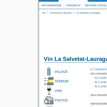
VIN CHAMPAGNE
VIGNOBLES
REGIONS VITICO
Vin
>
Communes viticoles
>
La Salvetat-Lauragais
Vin La Salvetat-Laurag
La Salvetat-
VILLAGE
vins suivants
- le
Comté 
TERROIR
- le
Comté 
- le
Comté 
VINS
Vous trouvere
PHOTOS
Administrati