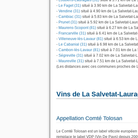
-
Loubens-Lauragais (31)
situé à 3.71 km de La 
-
Le Faget (31)
situé à 3.90 km de La Salvetat-L
-
Vendine (31)
situé à 4.90 km de La Salvetat-La
-
Cambiac (31)
situé à 5.83 km de La Salvetat-L
-
Prunet (31)
situé à 5.92 km de La Salvetat-Laur
-
Maurens-Scopont (81)
situé à 6.27 km de La Sa
-
Francarville (31)
situé à 6.41 km de La Salvetat
-
Villeneuve-lès-Lavaur (81)
situé à 6.53 km de L
-
Le Cabanial (31)
situé à 6.98 km de La Salveta
-
Cambon-lès-Lavaur (81)
situé à 7.01 km de La 
-
Ségreville (31)
situé à 7.02 km de La Salvetat-
-
Maureville (31)
situé à 7.51 km de La Salvetat-
(Les distances avec ces communes proches de L
Vins de La Salvetat-Laura
Appellation Comté Tolosan
Le Comté Tolosan est un label viticole européen 
remplace le label VDP (Vin De Pays) depuis 200