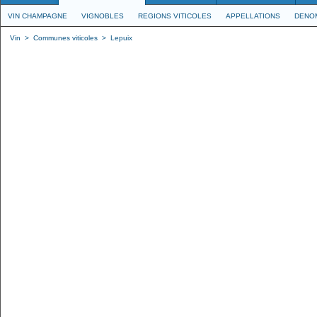
VIN CHAMPAGNE
VIGNOBLES
REGIONS VITICOLES
APPELLATIONS
DENO
Vin
>
Communes viticoles
>
Lepuix