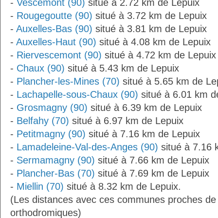
-
Vescemont (90)
situé à 2.72 km de Lepuix
-
Rougegoutte (90)
situé à 3.72 km de Lepuix
-
Auxelles-Bas (90)
situé à 3.81 km de Lepuix
-
Auxelles-Haut (90)
situé à 4.08 km de Lepuix
-
Riervescemont (90)
situé à 4.72 km de Lepuix
-
Chaux (90)
situé à 5.43 km de Lepuix
-
Plancher-les-Mines (70)
situé à 5.65 km de Le
-
Lachapelle-sous-Chaux (90)
situé à 6.01 km d
-
Grosmagny (90)
situé à 6.39 km de Lepuix
-
Belfahy (70)
situé à 6.97 km de Lepuix
-
Petitmagny (90)
situé à 7.16 km de Lepuix
-
Lamadeleine-Val-des-Anges (90)
situé à 7.16 
-
Sermamagny (90)
situé à 7.66 km de Lepuix
-
Plancher-Bas (70)
situé à 7.69 km de Lepuix
-
Miellin (70)
situé à 8.32 km de Lepuix.
(Les distances avec ces communes proches de 
orthodromiques)