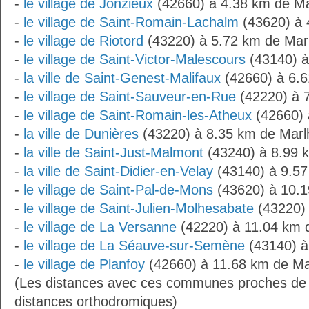
-
le village de Jonzieux
(42660) à 4.38 km de Ma
-
le village de Saint-Romain-Lachalm
(43620) à 
-
le village de Riotord
(43220) à 5.72 km de Mar
-
le village de Saint-Victor-Malescours
(43140) à
-
la ville de Saint-Genest-Malifaux
(42660) à 6.6
-
le village de Saint-Sauveur-en-Rue
(42220) à 
-
le village de Saint-Romain-les-Atheux
(42660) 
-
la ville de Dunières
(43220) à 8.35 km de Marl
-
la ville de Saint-Just-Malmont
(43240) à 8.99 
-
la ville de Saint-Didier-en-Velay
(43140) à 9.57
-
le village de Saint-Pal-de-Mons
(43620) à 10.1
-
le village de Saint-Julien-Molhesabate
(43220) 
-
le village de La Versanne
(42220) à 11.04 km 
-
le village de La Séauve-sur-Semène
(43140) à
-
le village de Planfoy
(42660) à 11.68 km de Ma
(Les distances avec ces communes proches de 
distances orthodromiques)