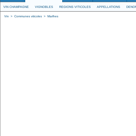
VIN CHAMPAGNE
VIGNOBLES
REGIONS VITICOLES
APPELLATIONS
DENO
Vin
>
Communes viticoles
>
Marlhes