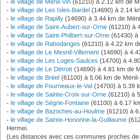
-
le village de Ménil-Vin
(61210) à 2.12 km de M
-
le village de Les Isles-Bardel
(14690) à 2.14 k
-
le village de Rapilly
(14690) à 3.44 km de Méni
-
le village de Saint-Aubert-sur-Orne
(61210) à 
-
le village de Saint-Philbert-sur-Orne
(61430) à 
-
le village de Rabodanges
(61210) à 4.22 km d
-
le village de Le Mesnil-Villement
(14690) à 4.4
-
le village de Les Loges-Saulces
(14700) à 4.8
-
le village de Le Détroit
(14690) à 4.81 km de M
-
le village de Bréel
(61100) à 5.06 km de Ménil
-
le village de Fourneaux-le-Val
(14700) à 5.39 
-
le village de Sainte-Croix-sur-Orne
(61210) à 5
-
le village de Ségrie-Fontaine
(61100) à 6.17 k
-
le village de Bazoches-au-Houlme
(61210) à 6
-
le village de Sainte-Honorine-la-Guillaume
(612
Hermei.
(Les distances avec ces communes proches de 