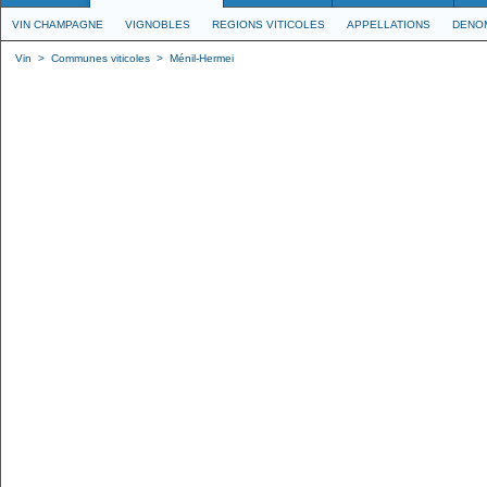
VIN CHAMPAGNE
VIGNOBLES
REGIONS VITICOLES
APPELLATIONS
DENO
Vin
>
Communes viticoles
>
Ménil-Hermei