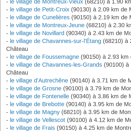
-
le village de Montreux-Vieux
(68210) à 1.90 k
-
le village de Petit-Croix
(90130) à 2.09 km de 
-
le village de Cunelières
(90150) à 2.19 km de 
-
le village de Montreux-Jeune
(68210) à 2.30 
-
le village de Novillard
(90340) à 2.43 km de M
-
le village de Chavannes-sur-l'Étang
(68210) à 
Château
-
le village de Foussemagne
(90150) à 2.93 km
-
le village de Chavannes-les-Grands
(90100) à 
Château
-
le village d'Autrechêne
(90140) à 3.71 km de 
-
le village de Grosne
(90100) à 3.79 km de Mo
-
le village de Fontenelle
(90340) à 3.86 km de 
-
le village de Brebotte
(90140) à 3.95 km de M
-
le village de Magny
(68210) à 3.95 km de Mon
-
le village de Vellescot
(90100) à 4.12 km de M
-
le village de Frais
(90150) à 4.25 km de Montr