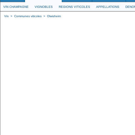
VIN CHAMPAGNE
VIGNOBLES
REGIONS VITICOLES
APPELLATIONS
DENO
Vin
>
Communes viticoles
>
Olwisheim