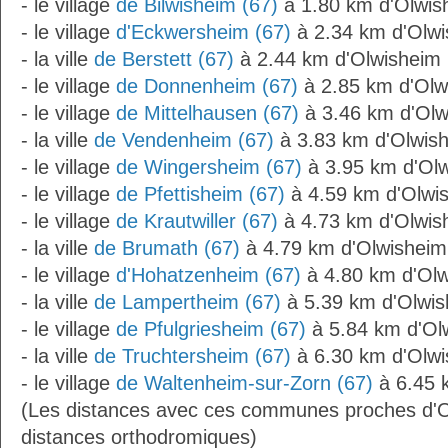
- le village
de Bilwisheim (67)
à 1.80 km d'Olwis
- le village
d'Eckwersheim (67)
à 2.34 km d'Olw
- la ville
de Berstett (67)
à 2.44 km d'Olwisheim
- le village
de Donnenheim (67)
à 2.85 km d'Olw
- le village
de Mittelhausen (67)
à 3.46 km d'Olw
- la ville
de Vendenheim (67)
à 3.83 km d'Olwis
- le village
de Wingersheim (67)
à 3.95 km d'Ol
- le village
de Pfettisheim (67)
à 4.59 km d'Olwi
- le village
de Krautwiller (67)
à 4.73 km d'Olwis
- la ville
de Brumath (67)
à 4.79 km d'Olwisheim
- le village
d'Hohatzenheim (67)
à 4.80 km d'Ol
- la ville
de Lampertheim (67)
à 5.39 km d'Olwi
- le village
de Pfulgriesheim (67)
à 5.84 km d'Ol
- la ville
de Truchtersheim (67)
à 6.30 km d'Olw
- le village
de Waltenheim-sur-Zorn (67)
à 6.45 
(Les distances avec ces communes proches d'O
distances orthodromiques)