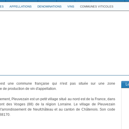
LES
APPELLATIONS
DENOMINATIONS
VINS
COMMUNES VITICOLES
st une commune française qui n'est pas située sur une zone
L
 de production de vin d'appellation.
ement, Pleuvezain est un petit village situé au nord est de la France, dans
ent des Vosges (88) de la région Lorraine. Le village de Pleuvezain
à l'arrondissement de Neufchâteau et au canton de Châtenois. Son code
 88170.