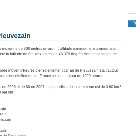
Pu
Pleuvezain
 moyenne de 368 mètres environ. L'altitude minimum et maximum étant
t la latitude de Pleuvezain est de 48.379 degrés Nord et sa longitude
bre moyen d'heures d'ensoleillement par an de Pleuvezain était autour
ne d'ensoleillement en France se situe autour de 1900 heures.
ts en 2006 et de 80 en 2007. La superficie de la commune est de 3.80 km ²
s par km².
:
zain
zain
uvezain
ezain