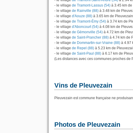
- le village
de Tramont-Saint-André (54)
à 2.94 k
- le village
de Tramont-Lassus (54)
à 3.45 km de
- le village
de Rainville (88)
à 3.48 km de Pleuve
- le village
d'Aouze (88)
à 3.65 km de Pleuvezain
- le village
de Tramont-Émy (54)
à 3.74 km de Pl
- le village
d'Aboncourt (54)
à 4.08 km de Pleuve
- le village
de Gémonville (54)
à 4.72 km de Pleu
- le village
de Saint-Prancher (88)
à 4.74 km de 
- le village
de Dommartin-sur-Vraine (88)
à 4.97 
- le village
de Repel (88)
à 5.23 km de Pleuveza
- le village
de Saint-Paul (88)
à 6.17 km de Pleuv
(Les distances avec ces communes proches de P
Vins de Pleuvezain
Pleuvezain est commune française ne produisant 
Photos de Pleuvezain