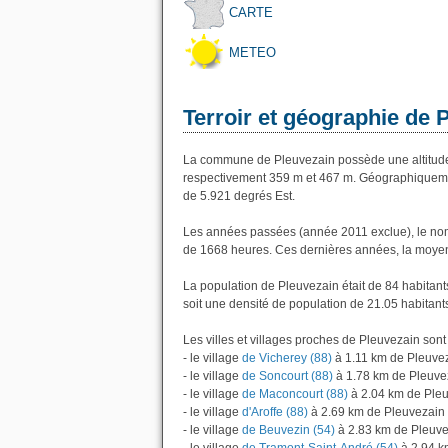
CARTE
METEO
Terroir et géographie de 
La commune de Pleuvezain possède une altitude
respectivement 359 m et 467 m. Géographiquemen
de 5.921 degrés Est.
Les années passées (année 2011 exclue), le nom
de 1668 heures. Ces dernières années, la moyen
La population de Pleuvezain était de 84 habitan
soit une densité de population de 21.05 habitant
Les villes et villages proches de Pleuvezain sont 
- le village
de Vicherey (88)
à 1.11 km de Pleuve
- le village
de Soncourt (88)
à 1.78 km de Pleuve
- le village
de Maconcourt (88)
à 2.04 km de Ple
- le village
d'Aroffe (88)
à 2.69 km de Pleuvezain
- le village
de Beuvezin (54)
à 2.83 km de Pleuv