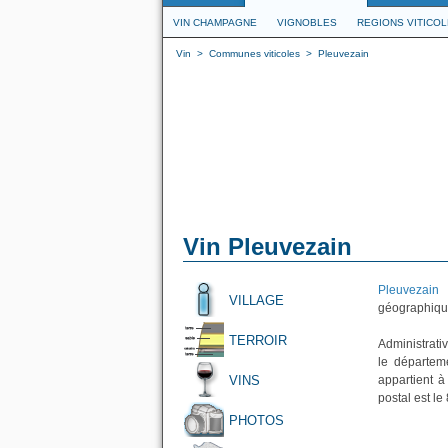
VIN CHAMPAGNE
VIGNOBLES
REGIONS VITICO
Vin
>
Communes viticoles
>
Pleuvezain
Vin Pleuvezain
Pleuvezain
e
VILLAGE
géographique
TERROIR
Administrativ
le départem
VINS
appartient 
postal est le
PHOTOS