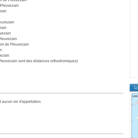
m de Pleuvezain
 Pleuvezain
zain
euvezain
zain
vezain
Pleuvezain
km de Pleuvezain
in
ezain.
leuvezain sont des distances orthodromiques)
Lo
aucun vin d'appellation.