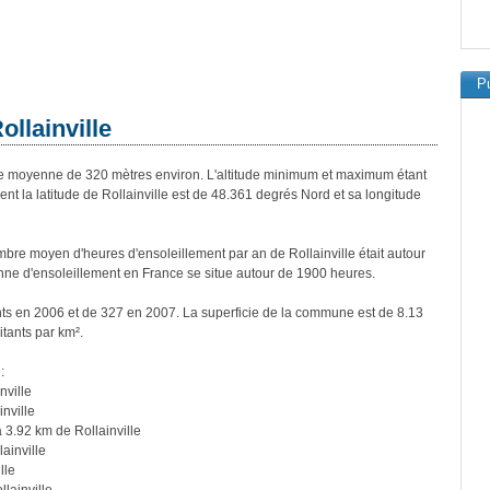
Pu
ollainville
e moyenne de 320 mètres environ. L'altitude minimum et maximum étant
 la latitude de Rollainville est de 48.361 degrés Nord et sa longitude
re moyen d'heures d'ensoleillement par an de Rollainville était autour
ne d'ensoleillement en France se situe autour de 1900 heures.
ants en 2006 et de 327 en 2007. La superficie de la commune est de 8.13
itants par km².
:
nville
nville
 3.92 km de Rollainville
ainville
lle