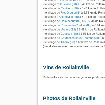
- le village
d'Autigny-la-Tour (88)
à 4.64 km de Rol
- le village
d'Houéville (88)
à 5.41 km de Rollainv
- le village
de Certilleux (88)
à 5.46 km de Rollain
- le village
de Frebécourt (88)
à 5.73 km de Rollai
- le village
d'Attignéville (88)
à 5.78 km de Rollain
- le village
de Dolaincourt (88)
à 6.05 km de Rolla
- le village
de Rouvres-la-Chétive (88)
à 6.44 km 
- le village
de Vouxey (88)
à 6.49 km de Rollainvi
- le village
de Coussey (88)
à 6.56 km de Rollainv
- le village
de Courcelles-sous-Châtenois (88)
à 
- le village
de Tilleux (88)
à 6.92 km de Rollainvil
(Les distances avec ces communes proches de Ro
Vins de Rollainville
Rollainville est commune française ne produisant
Photos de Rollainville