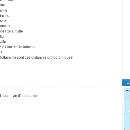
lainville
ille
ville
nville
ville
inville
de Rollainville
lle
ille
6.81 km de Rollainville
le.
llainville sont des distances orthodromiques)
Lo
 aucun vin d'appellation.