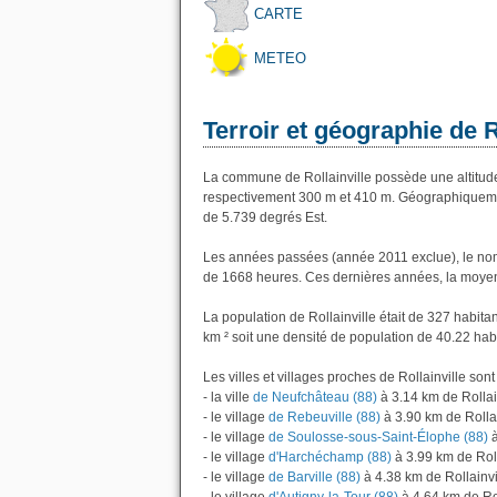
CARTE
METEO
Terroir et géographie de R
La commune de Rollainville possède une altitud
respectivement 300 m et 410 m. Géographiquement
de 5.739 degrés Est.
Les années passées (année 2011 exclue), le nomb
de 1668 heures. Ces dernières années, la moyen
La population de Rollainville était de 327 habit
km ² soit une densité de population de 40.22 hab
Les villes et villages proches de Rollainville sont 
- la ville
de Neufchâteau (88)
à 3.14 km de Rollai
- le village
de Rebeuville (88)
à 3.90 km de Rollai
- le village
de Soulosse-sous-Saint-Élophe (88)
à
- le village
d'Harchéchamp (88)
à 3.99 km de Roll
- le village
de Barville (88)
à 4.38 km de Rollainvi