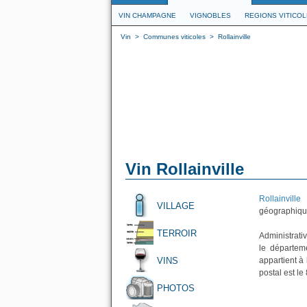
VIN CHAMPAGNE
VIGNOBLES
REGIONS VITICO
Vin
>
Communes viticoles
>
Rollainville
Vin Rollainville
Rollainville
e
VILLAGE
géographique
TERROIR
Administrativ
le départem
VINS
appartient à
postal est le
PHOTOS