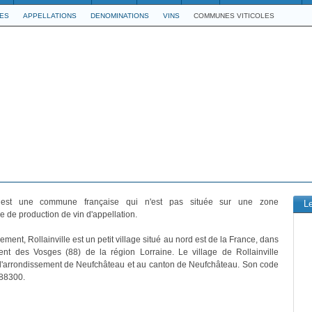
LES
APPELLATIONS
DENOMINATIONS
VINS
COMMUNES VITICOLES
st une commune française qui n'est pas située sur une zone
L
 de production de vin d'appellation.
ement, Rollainville est un petit village situé au nord est de la France, dans
ent des Vosges (88) de la région Lorraine. Le village de Rollainville
 l'arrondissement de Neufchâteau et au canton de Neufchâteau. Son code
 88300.