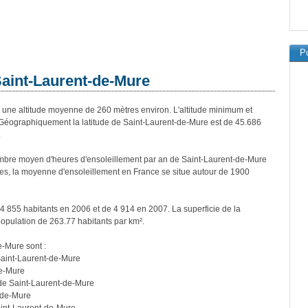
Pu
Saint-Laurent-de-Mure
ne altitude moyenne de 260 mètres environ. L'altitude minimum et
éographiquement la latitude de Saint-Laurent-de-Mure est de 45.686
.
mbre moyen d'heures d'ensoleillement par an de Saint-Laurent-de-Mure
es, la moyenne d'ensoleillement en France se situe autour de 1900
4 855 habitants en 2006 et de 4 914 en 2007. La superficie de la
opulation de 263.77 habitants par km².
e-Mure sont :
Saint-Laurent-de-Mure
de-Mure
 de Saint-Laurent-de-Mure
-de-Mure