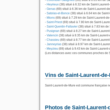
-
Colombier-Saugnieu
(69) situé à 6.03 km de S
-
Heyrieux
(38) situé à 6.32 km de Saint-Laurent
-
Genas
(69) situé à 6.36 km de Saint-Laurent-d
-
Satolas-et-Bonce
(38) situé à 6.64 km de Saint
-
Mions
(69) situé à 7.29 km de Saint-Laurent-d
-
Saint-Priest
(69) situé à 7.80 km de Saint-Laur
-
Saint-Quentin-Fallavier
(38) situé à 7.83 km de
-
Pusignan
(69) situé à 8.27 km de Saint-Lauren
-
Valencin
(38) situé à 8.35 km de Saint-Laurent
-
Chassieu
(69) situé à 8.77 km de Saint-Lauren
-
Janneyrias
(38) situé à 8.97 km de Saint-Laure
-
Meyzieu
(69) situé à 9.43 km de Saint-Laurent
(Les distances avec ces communes proches de S
Vins de Saint-Laurent-de
Saint-Laurent-de-Mure est commune française ne
Photos de Saint-Laurent-