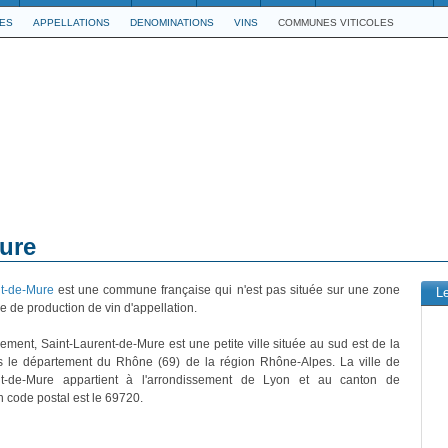
LES
APPELLATIONS
DENOMINATIONS
VINS
COMMUNES VITICOLES
ure
nt-de-Mure
est une commune française qui n'est pas située sur une zone
L
 de production de vin d'appellation.
vement, Saint-Laurent-de-Mure est une petite ville située au sud est de la
s le département du Rhône (69) de la région Rhône-Alpes. La ville de
nt-de-Mure appartient à l'arrondissement de Lyon et au canton de
 code postal est le 69720.