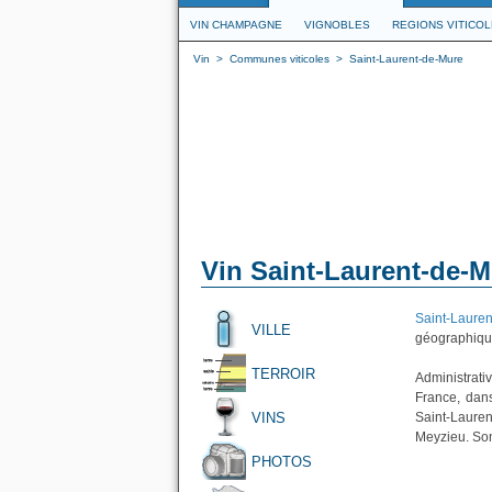
VIN CHAMPAGNE
VIGNOBLES
REGIONS VITICO
Vin
>
Communes viticoles
>
Saint-Laurent-de-Mure
Vin Saint-Laurent-de-M
Saint-Laure
VILLE
géographique
TERROIR
Administrati
France, dan
VINS
Saint-Laure
Meyzieu. Son
PHOTOS