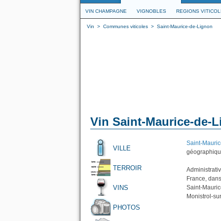
VIN CHAMPAGNE
VIGNOBLES
REGIONS VITICO
Vin
>
Communes viticoles
>
Saint-Maurice-de-Lignon
Vin Saint-Maurice-de-
Saint-Mauri
VILLE
géographique
TERROIR
Administrati
France, dans
VINS
Saint-Mauric
Monistrol-su
PHOTOS