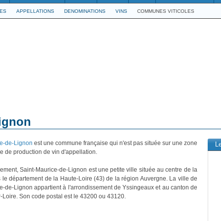
LES
APPELLATIONS
DENOMINATIONS
VINS
COMMUNES VITICOLES
Lignon
ce-de-Lignon
est une commune française qui n'est pas située sur une zone
L
 de production de vin d'appellation.
vement, Saint-Maurice-de-Lignon est une petite ville située au centre de la
 le département de la Haute-Loire (43) de la région Auvergne. La ville de
e-de-Lignon appartient à l'arrondissement de Yssingeaux et au canton de
r-Loire. Son code postal est le 43200 ou 43120.