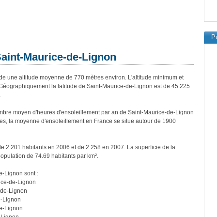
Pu
Saint-Maurice-de-Lignon
 une altitude moyenne de 770 mètres environ. L'altitude minimum et
Géographiquement la latitude de Saint-Maurice-de-Lignon est de 45.225
.
mbre moyen d'heures d'ensoleillement par an de Saint-Maurice-de-Lignon
es, la moyenne d'ensoleillement en France se situe autour de 1900
e 2 201 habitants en 2006 et de 2 258 en 2007. La superficie de la
opulation de 74.69 habitants par km².
e-Lignon sont :
rice-de-Lignon
-de-Lignon
e-Lignon
de-Lignon