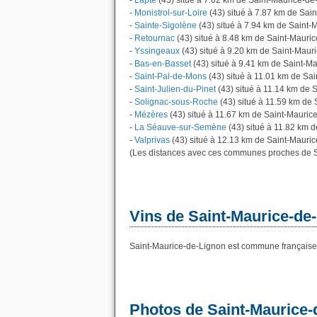
-
Lapte
(43) situé à 7.62 km de Saint-Maurice-de
-
Monistrol-sur-Loire
(43) situé à 7.87 km de Sai
-
Sainte-Sigolène
(43) situé à 7.94 km de Saint-
-
Retournac
(43) situé à 8.48 km de Saint-Mauri
-
Yssingeaux
(43) situé à 9.20 km de Saint-Maur
-
Bas-en-Basset
(43) situé à 9.41 km de Saint-M
-
Saint-Pal-de-Mons
(43) situé à 11.01 km de Sa
-
Saint-Julien-du-Pinet
(43) situé à 11.14 km de 
-
Solignac-sous-Roche
(43) situé à 11.59 km de
-
Mézères
(43) situé à 11.67 km de Saint-Mauric
-
La Séauve-sur-Semène
(43) situé à 11.82 km 
-
Valprivas
(43) situé à 12.13 km de Saint-Mauri
(Les distances avec ces communes proches de S
Vins de Saint-Maurice-de
Saint-Maurice-de-Lignon est commune française 
Photos de Saint-Maurice-