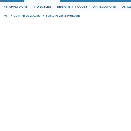
VIN CHAMPAGNE
VIGNOBLES
REGIONS VITICOLES
APPELLATIONS
DENO
Vin
>
Communes viticoles
>
Sainte-Feyre-la-Montagne