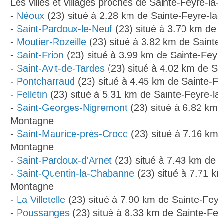
Les villes et villages proches de Sainte-Feyre-l
-
Néoux
(23) situé à 2.28 km de Sainte-Feyre-
-
Saint-Pardoux-le-Neuf
(23) situé à 3.70 km de
-
Moutier-Rozeille
(23) situé à 3.82 km de Sain
-
Saint-Frion
(23) situé à 3.99 km de Sainte-Fe
-
Saint-Avit-de-Tardes
(23) situé à 4.02 km de 
-
Pontcharraud
(23) situé à 4.45 km de Sainte-
-
Felletin
(23) situé à 5.31 km de Sainte-Feyre-
-
Saint-Georges-Nigremont
(23) situé à 6.82 km
Montagne
-
Saint-Maurice-près-Crocq
(23) situé à 7.16 km
Montagne
-
Saint-Pardoux-d'Arnet
(23) situé à 7.43 km de
-
Saint-Quentin-la-Chabanne
(23) situé à 7.71 k
Montagne
-
La Villetelle
(23) situé à 7.90 km de Sainte-Fe
-
Poussanges
(23) situé à 8.33 km de Sainte-F