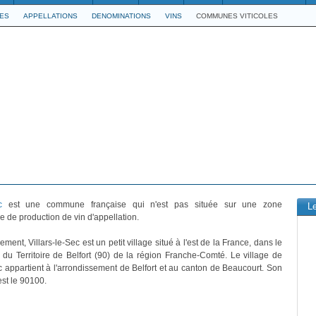
LES
APPELLATIONS
DENOMINATIONS
VINS
COMMUNES VITICOLES
c
est une commune française qui n'est pas située sur une zone
L
 de production de vin d'appellation.
ement, Villars-le-Sec est un petit village situé à l'est de la France, dans le
du Territoire de Belfort (90) de la région Franche-Comté. Le village de
ec appartient à l'arrondissement de Belfort et au canton de Beaucourt. Son
est le 90100.