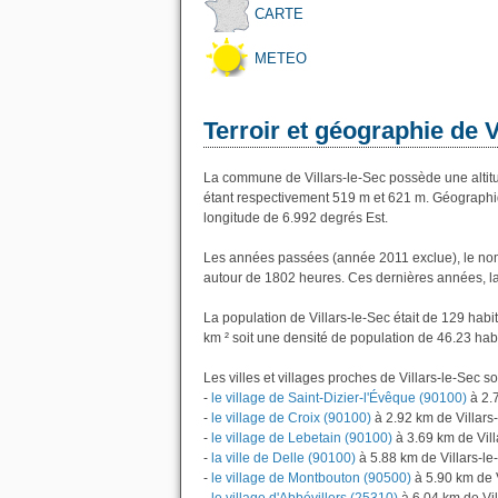
CARTE
METEO
Terroir et géographie de V
La commune de Villars-le-Sec possède une alti
étant respectivement 519 m et 621 m. Géographiq
longitude de 6.992 degrés Est.
Les années passées (année 2011 exclue), le nomb
autour de 1802 heures. Ces dernières années, l
La population de Villars-le-Sec était de 129 hab
km ² soit une densité de population de 46.23 hab
Les villes et villages proches de Villars-le-Sec so
-
le village de Saint-Dizier-l'Évêque (90100)
à 2.7
-
le village de Croix (90100)
à 2.92 km de Villars
-
le village de Lebetain (90100)
à 3.69 km de Vill
-
la ville de Delle (90100)
à 5.88 km de Villars-le
-
le village de Montbouton (90500)
à 5.90 km de V