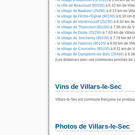
-
le village d'Abbévillers (25310)
à 6.04 km de Vil
-
la ville de Beaucourt (90500)
à 6.10 km de Villa
-
le village de Badevel (25490)
à 6.13 km de Vill
-
le village de Fêche-l'Église (90100)
à 6.30 km d
-
le village de Vandoncourt (25230)
à 6.92 km de 
-
le village de Thiancourt (90100)
à 7.56 km de Vi
-
le village de Dasle (25230)
à 7.63 km de Villars
-
le village de Joncherey (90100)
à 7.78 km de Vi
-
le village de Faverois (90100)
à 8.00 km de Vill
-
le village de Courcelles (90100)
à 8.11 km de Vi
-
le village de Dampierre-les-Bois (25490)
à 8.36
(Les distances avec ces communes proches de Vi
Vins de Villars-le-Sec
Villars-le-Sec est commune française ne produisa
Photos de Villars-le-Sec