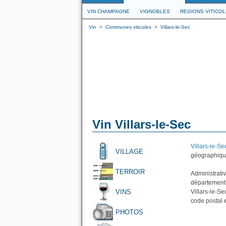
VIN CHAMPAGNE
VIGNOBLES
REGIONS VITICO
Vin
>
Communes viticoles
>
Villars-le-Sec
Vin Villars-le-Sec
Villars-le-Se
VILLAGE
géographique
TERROIR
Administrativ
département 
VINS
Villars-le-S
code postal 
PHOTOS