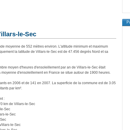
Pu
illars-le-Sec
tude moyenne de 552 mètres environ. L'altitude minimum et maximum
uement la latitude de Villars-le-Sec est de 47.456 degrés Nord et sa
re moyen d'heures d'ensoleillement par an de Villars-le-Sec était
a moyenne d'ensoleillement en France se situe autour de 1900 heures.
itants en 2006 et de 141 en 2007. La superficie de la commune est de 3.05
itants par km².
nt :
0 km de Villars-le-Sec
-le-Sec
ars-le-Sec
-Sec
illars-le-Sec