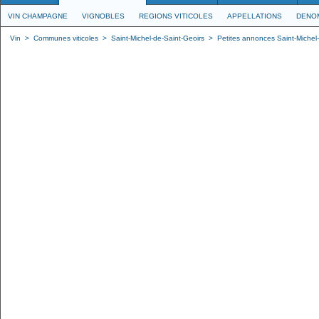
VIN CHAMPAGNE
VIGNOBLES
REGIONS VITICOLES
APPELLATIONS
DENO
Vin
>
Communes viticoles
>
Saint-Michel-de-Saint-Geoirs
>
Petites annonces Saint-Michel-