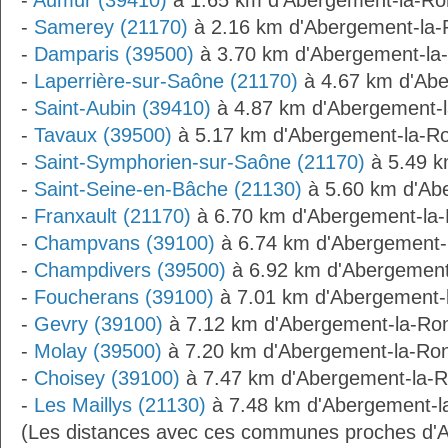
-
Aumur (39410)
à 1.65 km d'Abergement-la-Ro
-
Samerey (21170)
à 2.16 km d'Abergement-la
-
Damparis (39500)
à 3.70 km d'Abergement-la
-
Laperrière-sur-Saône (21170)
à 4.67 km d'Ab
-
Saint-Aubin (39410)
à 4.87 km d'Abergement-
-
Tavaux (39500)
à 5.17 km d'Abergement-la-R
-
Saint-Symphorien-sur-Saône (21170)
à 5.49 k
-
Saint-Seine-en-Bâche (21130)
à 5.60 km d'Ab
-
Franxault (21170)
à 6.70 km d'Abergement-la
-
Champvans (39100)
à 6.74 km d'Abergement-
-
Champdivers (39500)
à 6.92 km d'Abergement
-
Foucherans (39100)
à 7.01 km d'Abergement-
-
Gevry (39100)
à 7.12 km d'Abergement-la-Ro
-
Molay (39500)
à 7.20 km d'Abergement-la-Ro
-
Choisey (39100)
à 7.47 km d'Abergement-la-
-
Les Maillys (21130)
à 7.48 km d'Abergement-l
(Les distances avec ces communes proches d'