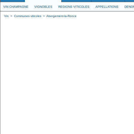
VIN CHAMPAGNE
VIGNOBLES
REGIONS VITICOLES
APPELLATIONS
DENO
Vin
>
Communes viticoles
>
Abergement-la-Ronce