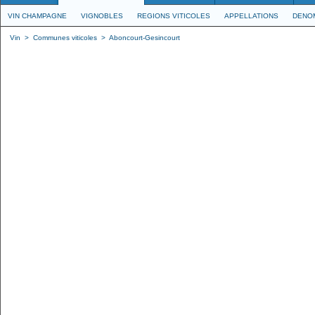
VIN CHAMPAGNE
VIGNOBLES
REGIONS VITICOLES
APPELLATIONS
DENO
Vin
>
Communes viticoles
>
Aboncourt-Gesincourt