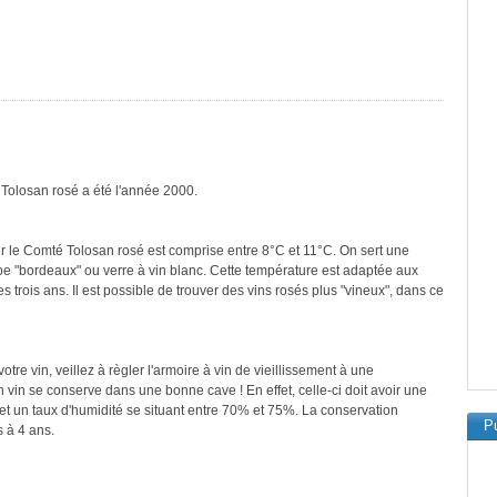
 Tolosan rosé a été l'année 2000.
r le Comté Tolosan rosé est comprise entre 8°C et 11°C. On sert une
ype "bordeaux" ou verre à vin blanc. Cette température est adaptée aux
 trois ans. Il est possible de trouver des vins rosés plus "vineux", dans ce
re vin, veillez à règler l'armoire à vin de vieillissement à une
vin se conserve dans une bonne cave ! En effet, celle-ci doit avoir une
et un taux d'humidité se situant entre 70% et 75%. La conservation
Pu
 à 4 ans.