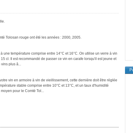
le.
mté Tolosan rouge ont été les années : 2000, 2005.
 à une température comprise entre 14°C et 16°C. On utilise un verre à vin
 15 cl. Il est recommandé de passer ce vin en carafe lorsqu'il est jeune et
vins plus â...
Pu
tre vin en armoire à vin de vieillissement, cette dernière doit être réglée
empérature stable comprise entre 10°C et 13°C, et un taux d'humidité
 moyen pour le Comté Tol...