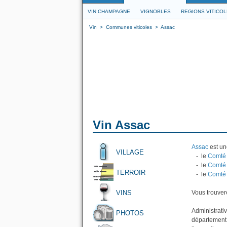
VIN CHAMPAGNE
VIGNOBLES
REGIONS VITICO
Vin
>
Communes viticoles
>
Assac
Vin Assac
Assac
est un
VILLAGE
- le
Comté 
- le
Comté 
TERROIR
- le
Comté 
VINS
Vous trouvere
Administrati
PHOTOS
département 