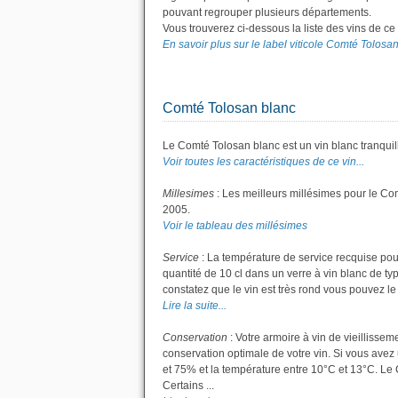
pouvant regrouper plusieurs départements.
Vous trouverez ci-dessous la liste des vins de c
En savoir plus sur le label viticole Comté Tolosan.
Comté Tolosan blanc
Le Comté Tolosan blanc est un vin blanc tranquil
Voir toutes les caractéristiques de ce vin...
Millesimes
: Les meilleurs millésimes pour le Co
2005.
Voir le tableau des millésimes
Service
: La température de service recquise pou
quantité de 10 cl dans un verre à vin blanc de ty
constatez que le vin est très rond vous pouvez le s
Lire la suite...
Conservation
: Votre armoire à vin de vieillisse
conservation optimale de votre vin. Si vous avez 
et 75% et la température entre 10°C et 13°C. L
Certains ...