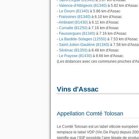
-
Saint-Cirgue (81340)
à 5.67 km d'Assac
-
Valence-d'Albigeois (81340)
à 5.82 km d'Assac
-
Le Dourn (81340)
à 5.86 km d'Assac
-
Fraissines (81340)
à 6.10 km d'Assac
-
Ambialet (81430)
à 6.11 km d'Assac
-
Curvalle (81250)
à 7.16 km d'Assac
-
Faussergues (81340)
à 7.16 km d'Assac
-
La Bastide-Solages (12550)
à 7.53 km d'Assac
-
Saint-Julien-Gaulène (81340)
à 7.58 km d'Assa
-
Sérénac (81350)
à 8.48 km d'Assac
-
Le Fraysse (81430)
à 8.66 km d'Assac.
(Les distances avec ces communes proches d'As
Vins d'Assac
Appellation Comté Tolosan
Le Comté Tolosan est un label viticole européen 
remplace le label VDP (Vin De Pays) depuis 200
signifie que l’IGP possède l’aire légale de produc