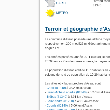
l'arrondisse
CARTE
81340.
METEO
Terroir et géographie d'A
La commune d'Assac possède une altitude moyen
respectivement 200 m et 525 m. Géographiquement
degrés Est.
Les années passées (année 2011 exclue), le nom
2079 heures. Ces dernières années, la moyenne 
La population d'Assac était de 157 habitants en
soit une densité de population de 10.29 habitant
Les villes et villages proches d'Assac sont :
-
Cadix (81340)
à 3.02 km d'Assac
-
Saint-Michel-Labadié (81340)
à 3.27 km d'Ass
-
Trébas (81340)
à 4.91 km d'Assac
-
Saint-André (81250)
à 4.91 km d'Assac
-
Courris (81340)
à 5.06 km d'Assac