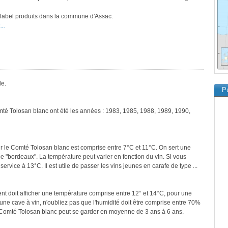
e label produits dans la commune d'Assac.
..
le.
Pu
mté Tolosan blanc ont été les années : 1983, 1985, 1988, 1989, 1990,
r le Comté Tolosan blanc est comprise entre 7°C et 11°C. On sert une
pe "bordeaux". La température peut varier en fonction du vin. Si vous
ervice à 13°C. Il est utile de passer les vins jeunes en carafe de type ...
ment doit afficher une température comprise entre 12° et 14°C, pour une
une cave à vin, n'oubliez pas que l'humidité doit être comprise entre 70%
e Comté Tolosan blanc peut se garder en moyenne de 3 ans à 6 ans.