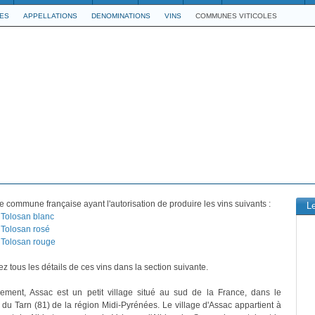
LES
APPELLATIONS
DENOMINATIONS
VINS
COMMUNES VITICOLES
e commune française ayant l'autorisation de produire les vins suivants :
L
Tolosan blanc
Tolosan rosé
Tolosan rouge
z tous les détails de ces vins dans la section suivante.
vement, Assac est un petit village situé au sud de la France, dans le
du Tarn (81) de la région Midi-Pyrénées. Le village d'Assac appartient à