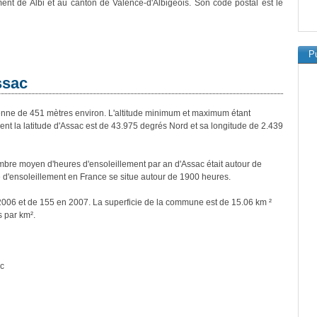
ment de Albi et au canton de Valence-d'Albigeois. Son code postal est le
Pu
ssac
ne de 451 mètres environ. L'altitude minimum et maximum étant
 la latitude d'Assac est de 43.975 degrés Nord et sa longitude de 2.439
bre moyen d'heures d'ensoleillement par an d'Assac était autour de
d'ensoleillement en France se situe autour de 1900 heures.
 2006 et de 155 en 2007. La superficie de la commune est de 15.06 km ²
s par km².
ac