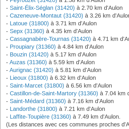
-
Peyrouzet (31420)
à 1.58 km d'Aulon
-
Saint-Élix-Séglan (31420)
à 2.70 km d'Aulon
-
Cazeneuve-Montaut (31420)
à 3.26 km d'Aulo
-
Latoue (31800)
à 3.71 km d'Aulon
-
Sepx (31360)
à 4.35 km d'Aulon
-
Cassagnabère-Tournas (31420)
à 4.71 km d'A
-
Proupiary (31360)
à 4.84 km d'Aulon
-
Bouzin (31420)
à 5.17 km d'Aulon
-
Auzas (31360)
à 5.59 km d'Aulon
-
Aurignac (31420)
à 5.81 km d'Aulon
-
Lieoux (31800)
à 6.32 km d'Aulon
-
Saint-Marcet (31800)
à 6.56 km d'Aulon
-
Castillon-de-Saint-Martory (31360)
à 7.04 km 
-
Saint-Médard (31360)
à 7.16 km d'Aulon
-
Landorthe (31800)
à 7.21 km d'Aulon
-
Laffite-Toupière (31360)
à 7.49 km d'Aulon.
(Les distances avec ces communes proches d'A