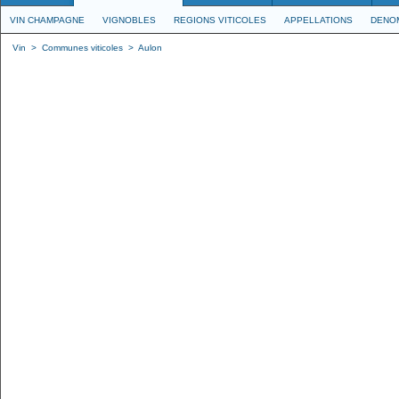
VIN CHAMPAGNE
VIGNOBLES
REGIONS VITICOLES
APPELLATIONS
DENO
Vin
>
Communes viticoles
>
Aulon