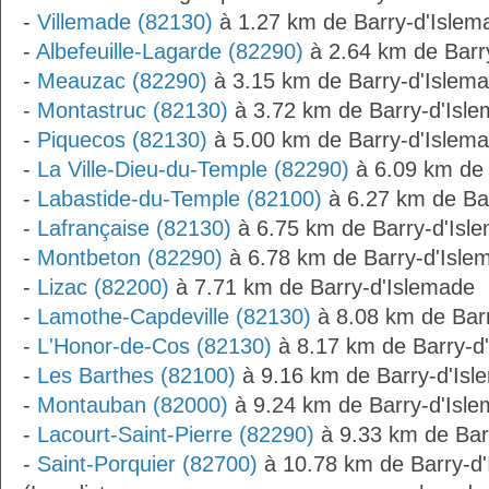
-
Villemade (82130)
à 1.27 km de Barry-d'Islem
-
Albefeuille-Lagarde (82290)
à 2.64 km de Barr
-
Meauzac (82290)
à 3.15 km de Barry-d'Islem
-
Montastruc (82130)
à 3.72 km de Barry-d'Isl
-
Piquecos (82130)
à 5.00 km de Barry-d'Islem
-
La Ville-Dieu-du-Temple (82290)
à 6.09 km de 
-
Labastide-du-Temple (82100)
à 6.27 km de Ba
-
Lafrançaise (82130)
à 6.75 km de Barry-d'Isl
-
Montbeton (82290)
à 6.78 km de Barry-d'Isle
-
Lizac (82200)
à 7.71 km de Barry-d'Islemade
-
Lamothe-Capdeville (82130)
à 8.08 km de Bar
-
L'Honor-de-Cos (82130)
à 8.17 km de Barry-d
-
Les Barthes (82100)
à 9.16 km de Barry-d'Isl
-
Montauban (82000)
à 9.24 km de Barry-d'Isl
-
Lacourt-Saint-Pierre (82290)
à 9.33 km de Bar
-
Saint-Porquier (82700)
à 10.78 km de Barry-d'