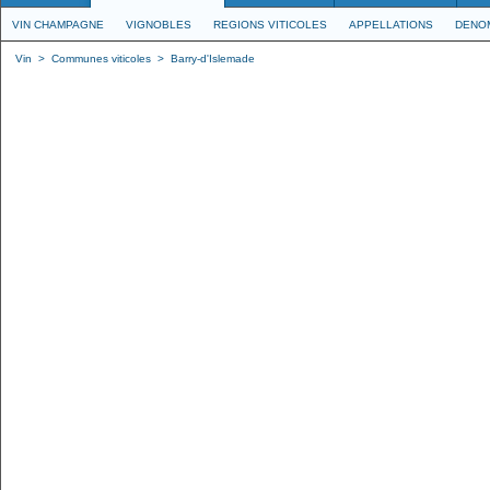
VIN CHAMPAGNE
VIGNOBLES
REGIONS VITICOLES
APPELLATIONS
DENO
Vin
>
Communes viticoles
>
Barry-d'Islemade