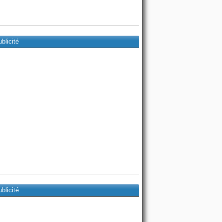
blicité
blicité