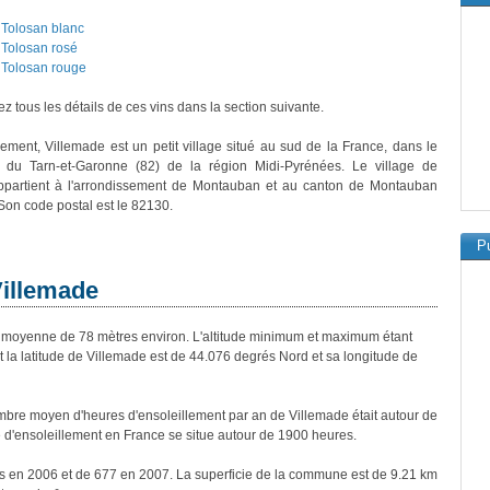
Tolosan blanc
Tolosan rosé
Tolosan rouge
z tous les détails de ces vins dans la section suivante.
vement, Villemade est un petit village situé au sud de la France, dans le
 du Tarn-et-Garonne (82) de la région Midi-Pyrénées. Le village de
ppartient à l'arrondissement de Montauban et au canton de Montauban
Son code postal est le 82130.
Pu
Villemade
moyenne de 78 mètres environ. L'altitude minimum et maximum étant
a latitude de Villemade est de 44.076 degrés Nord et sa longitude de
bre moyen d'heures d'ensoleillement par an de Villemade était autour de
d'ensoleillement en France se situe autour de 1900 heures.
ts en 2006 et de 677 en 2007. La superficie de la commune est de 9.21 km