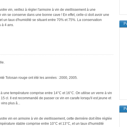
re vin, veillez à règler l'armoire à vin de vieillissement à une
vin se conserve dans une bonne cave ! En effet, celle-ci doit avoir une
et un taux d'humidité se situant entre 70% et 75%. La conservation
Pu
 à 4 ans.
le.
mté Tolosan rouge ont été les années : 2000, 2005.
 à une température comprise entre 14°C et 16°C. On utilise un verre à vin
 15 cl. Il est recommandé de passer ce vin en carafe lorsqu'il est jeune et
vins plus â...
Pu
tre vin en armoire à vin de vieillissement, cette dernière doit être réglée
empérature stable comprise entre 10°C et 13°C, et un taux d'humidité