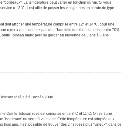
pe "bordeaux". La température peut varier en fonction du vin. Si vous
ervice à 13°C. Il est utile de passer les vins jeunes en carafe de type ...
ment doit afficher une température comprise entre 12° et 14°C, pour une
une cave à vin, n'oubliez pas que l'humidité doit être comprise entre 70%
e Comté Tolosan blanc peut se garder en moyenne de 3 ans à 6 ans.
 Tolosan rosé a été l'année 2000.
r le Comté Tolosan rosé est comprise entre 8°C et 11°C. On sert une
ype "bordeaux" ou verre à vin blanc. Cette température est adaptée aux
 trois ans. Il est possible de trouver des vins rosés plus "vineux", dans ce