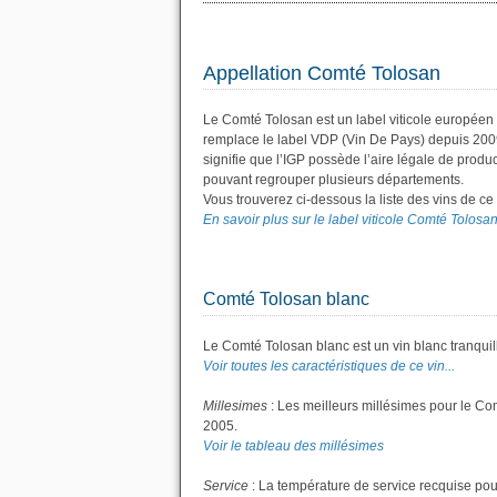
Appellation Comté Tolosan
Le Comté Tolosan est un label viticole européen 
remplace le label VDP (Vin De Pays) depuis 200
signifie que l’IGP possède l’aire légale de produc
pouvant regrouper plusieurs départements.
Vous trouverez ci-dessous la liste des vins de c
En savoir plus sur le label viticole Comté Tolosan.
Comté Tolosan blanc
Le Comté Tolosan blanc est un vin blanc tranquil
Voir toutes les caractéristiques de ce vin...
Millesimes
: Les meilleurs millésimes pour le Co
2005.
Voir le tableau des millésimes
Service
: La température de service recquise pou