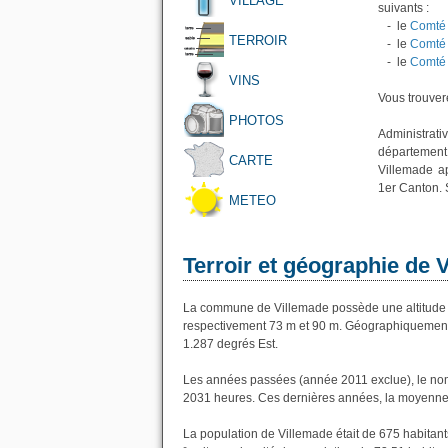
VILLAGE
suivants :
- le
Comté 
TERROIR
- le
Comté 
- le
Comté 
VINS
Vous trouvere
PHOTOS
Administrati
département
CARTE
Villemade a
1er Canton. 
METEO
Terroir et géographie de 
La commune de Villemade possède une altitude 
respectivement 73 m et 90 m. Géographiquement l
1.287 degrés Est.
Les années passées (année 2011 exclue), le nom
2031 heures. Ces dernières années, la moyenne 
La population de Villemade était de 675 habitan