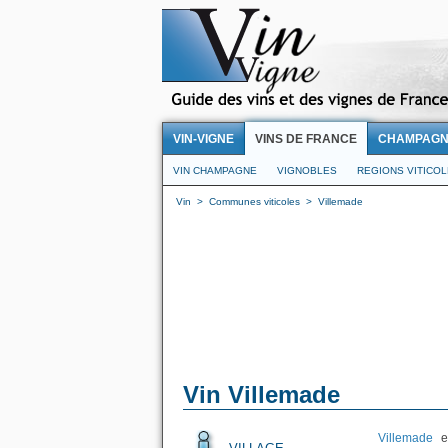
VIN-VIGNE
VINS DE FRANCE
CHAMPAG
VIN CHAMPAGNE
VIGNOBLES
REGIONS VITICO
Vin
>
Communes viticoles
>
Villemade
Vin Villemade
Villemade
es