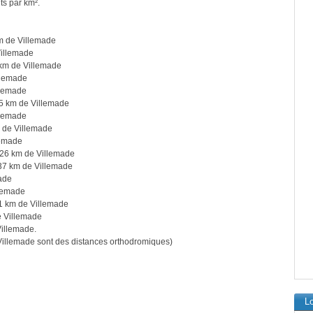
ts par km².
m de Villemade
Villemade
km de Villemade
llemade
llemade
5 km de Villemade
llemade
 de Villemade
lemade
26 km de Villemade
37 km de Villemade
ade
llemade
1 km de Villemade
e Villemade
illemade.
illemade sont des distances orthodromiques)
Lo