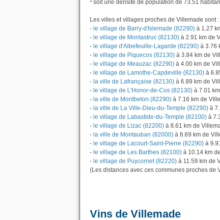
² soit une densité de population de 73.51 habitan
Les villes et villages proches de Villemade sont :
-
le village de Barry-d'Islemade (82290)
à 1.27 k
-
le village de Montastruc (82130)
à 2.91 km de 
-
le village d'Albefeuille-Lagarde (82290)
à 3.76 
-
le village de Piquecos (82130)
à 3.84 km de Vi
-
le village de Meauzac (82290)
à 4.00 km de Vi
-
le village de Lamothe-Capdeville (82130)
à 6.8
-
la ville de Lafrançaise (82130)
à 6.89 km de Vi
-
le village de L'Honor-de-Cos (82130)
à 7.01 km
-
la ville de Montbeton (82290)
à 7.16 km de Vil
-
la ville de La Ville-Dieu-du-Temple (82290)
à 7.
-
le village de Labastide-du-Temple (82100)
à 7.
-
le village de Lizac (82200)
à 8.61 km de Villem
-
la ville de Montauban (82000)
à 8.69 km de Vi
-
le village de Lacourt-Saint-Pierre (82290)
à 9.9
-
le village de Les Barthes (82100)
à 10.14 km d
-
le village de Puycornet (82220)
à 11.59 km de V
(Les distances avec ces communes proches de V
Vins de Villemade