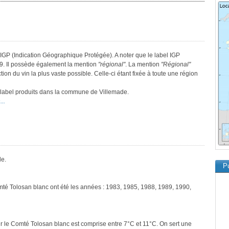
IGP (Indication Géographique Protégée). A noter que le label IGP
9. Il possède également la mention
"régional"
. La mention
"Régional"
tion du vin la plus vaste possible. Celle-ci étant fixée à toute une région
e label produits dans la commune de Villemade.
..
le.
Pu
mté Tolosan blanc ont été les années : 1983, 1985, 1988, 1989, 1990,
r le Comté Tolosan blanc est comprise entre 7°C et 11°C. On sert une