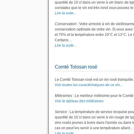
quantité de 10 cl dans un verre à vin blanc de ty
constatez que le vin est très rond vous pouvez le s
Lire la suite...
Conservation
: Votre armoire à vin de vieillisse
conservation optimale de votre vin. Si vous avez 
et 75% et la température entre 10°C et 13°C. L
Certains ...
Lire la suite...
Comté Tolosan rosé
Le Comté Tolosan rosé est un vin rosé tranquille.
Voir toutes les caractéristiques de ce vin...
Millesimes
: Le meilleur millésime pour le Comté
Voir le tableau des millésimes
Service
: La température de service recquise pou
quantité de 10 cl dans un verre à vin rouge de t
vins rosés jeunes à boire dans l'année ou dans les
cas on peut les servir à une température allant...
Lire la suite...