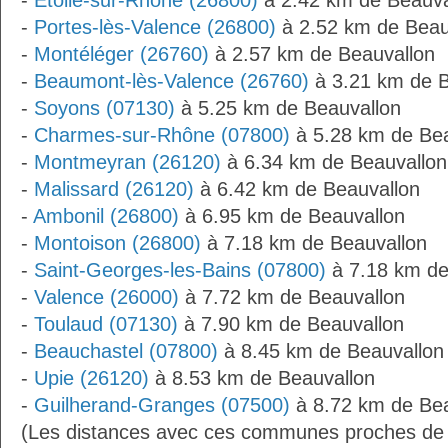
-
Étoile-sur-Rhône (26800)
à 2.42 km de Beauva
-
Portes-lès-Valence (26800)
à 2.52 km de Beau
-
Montéléger (26760)
à 2.57 km de Beauvallon
-
Beaumont-lès-Valence (26760)
à 3.21 km de B
-
Soyons (07130)
à 5.25 km de Beauvallon
-
Charmes-sur-Rhône (07800)
à 5.28 km de Bea
-
Montmeyran (26120)
à 6.34 km de Beauvallon
-
Malissard (26120)
à 6.42 km de Beauvallon
-
Ambonil (26800)
à 6.95 km de Beauvallon
-
Montoison (26800)
à 7.18 km de Beauvallon
-
Saint-Georges-les-Bains (07800)
à 7.18 km de
-
Valence (26000)
à 7.72 km de Beauvallon
-
Toulaud (07130)
à 7.90 km de Beauvallon
-
Beauchastel (07800)
à 8.45 km de Beauvallon
-
Upie (26120)
à 8.53 km de Beauvallon
-
Guilherand-Granges (07500)
à 8.72 km de Bea
(Les distances avec ces communes proches de 