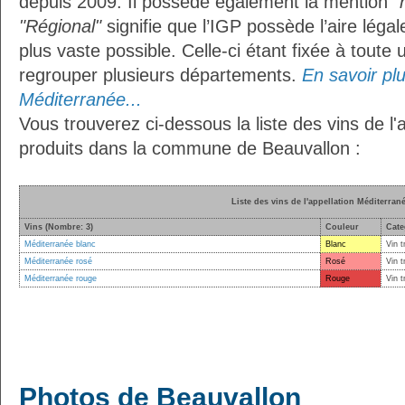
depuis 2009. Il possède également la mention
"
"Régional"
signifie que l’IGP possède l’aire légal
plus vaste possible. Celle-ci étant fixée à toute
regrouper plusieurs départements.
En savoir plus
Méditerranée...
Vous trouverez ci-dessous la liste des vins de l
produits dans la commune de Beauvallon :
Liste des vins de l'appellation Méditerran
Vins (Nombre: 3)
Couleur
Cate
Méditerranée blanc
Blanc
Vin t
Méditerranée rosé
Rosé
Vin t
Méditerranée rouge
Rouge
Vin t
Photos de Beauvallon