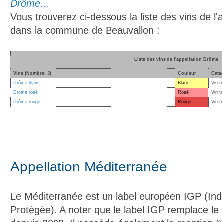
Drôme...
Vous trouverez ci-dessous la liste des vins de l
dans la commune de Beauvallon :
Liste des vins de l'appellation Drôme
Vins (Nombre: 3)
Couleur
Cate
Drôme blanc
Blanc
Vin t
Drôme rosé
Rosé
Vin t
Drôme rouge
Rouge
Vin t
Appellation Méditerranée
Le Méditerranée est un label européen IGP (In
Protégée). A noter que le label IGP remplace le