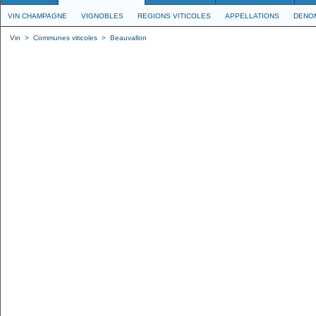
VIN CHAMPAGNE
VIGNOBLES
REGIONS VITICOLES
APPELLATIONS
DENO
Vin
>
Communes viticoles
>
Beauvallon