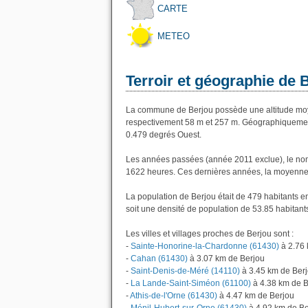
CARTE
METEO
Terroir et géographie de 
La commune de Berjou possède une altitude moy
respectivement 58 m et 257 m. Géographiquement 
0.479 degrés Ouest.
Les années passées (année 2011 exclue), le nom
1622 heures. Ces dernières années, la moyenne 
La population de Berjou était de 479 habitants 
soit une densité de population de 53.85 habitant
Les villes et villages proches de Berjou sont :
-
Sainte-Honorine-la-Chardonne (61430)
à 2.76 
-
Cahan (61430)
à 3.07 km de Berjou
-
Saint-Denis-de-Méré (14110)
à 3.45 km de Ber
-
La Lande-Saint-Siméon (61100)
à 4.38 km de B
-
Athis-de-l'Orne (61430)
à 4.47 km de Berjou