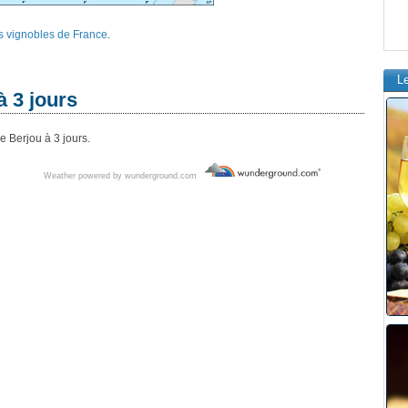
s vignobles de France
.
L
à 3 jours
 Berjou à 3 jours.
Weather powered by wunderground.com