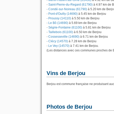
-
Ménil-Hubert-sur-Orne (61430)
à 4.92 km de Be
-
Saint-Pierre-du-Regard (61790)
à 4.97 km de B
-
Condé-sur-Noireau (61790)
à 5.20 km de Berj
-
Pont-d'Ouilly (14690)
à 5.45 km de Berjou
-
Proussy (14110)
à 5.50 km de Berjou
-
Le Bô (14690)
à 5.69 km de Berjou
-
Ségrie-Fontaine (61100)
à 5.81 km de Berjou
-
Taillebois (61100)
à 6.50 km de Berjou
-
Cossesseville (14690)
à 6.71 km de Berjou
-
Clécy (14570)
à 7.28 km de Berjou
-
Le Vey (14570)
à 7.41 km de Berjou.
(Les distances avec ces communes proches de B
Vins de Berjou
Berjou est commune française ne produisant aucu
Photos de Berjou