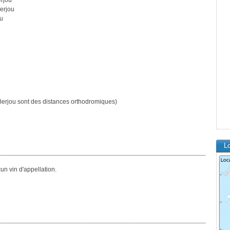
rjou
erjou
ou
erjou sont des distances orthodromiques)
Lo
n vin d'appellation.