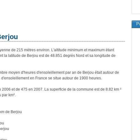
Pu
Berjou
enne de 215 mètres environ. L'altitude minimum et maximum étant
la latitude de Berjou est de 48.851 degrés Nord et sa longitude de
bre moyen d'heures d'ensoleillement par an de Berjou était autour de
d'ensoleillement en France se situe autour de 1900 heures.
en 2006 et de 475 en 2007. La superficie de la commune est de 8.82 km ²
s par km².
km de Berjou
jou
erjou