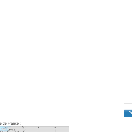
Pu
te de France :