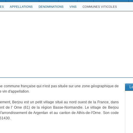
LES
APPELLATIONS
DENOMINATIONS
VINS
COMMUNES VITICOLES
ne commune française qui n'est pas située sur une zone géographique de
L
 vin d'appellation.
vement, Berjou est un petit village situé au nord ouest de la France, dans
nt de l' Orne (61) de la région Basse-Normandie. Le village de Berjou
 l'arrondissement de Argentan et au canton de Athis-de-l'Orne. Son code
 61430.