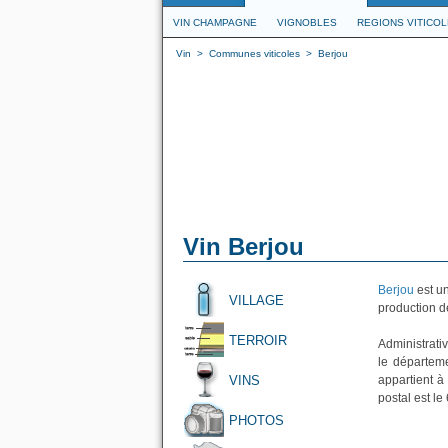
VIN CHAMPAGNE
VIGNOBLES
REGIONS VITICO
Vin
>
Communes viticoles
>
Berjou
Vin Berjou
Berjou
est u
VILLAGE
production de
TERROIR
Administrati
le départeme
VINS
appartient à
postal est le
PHOTOS