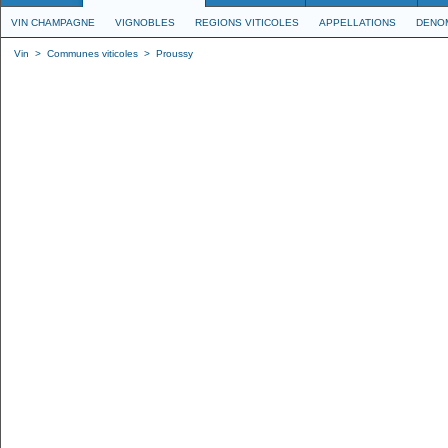
VIN CHAMPAGNE
VIGNOBLES
REGIONS VITICOLES
APPELLATIONS
DENO
Vin
>
Communes viticoles
>
Proussy