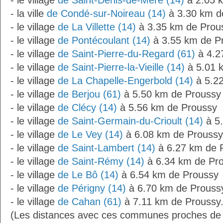
- le village
de Saint-Denis-de-Méré (14)
à 2.05 
- la ville
de Condé-sur-Noireau (14)
à 3.30 km d
- le village
de La Villette (14)
à 3.35 km de Prou
- le village
de Pontécoulant (14)
à 3.55 km de P
- le village
de Saint-Pierre-du-Regard (61)
à 4.2
- le village
de Saint-Pierre-la-Vieille (14)
à 5.01 
- le village
de La Chapelle-Engerbold (14)
à 5.2
- le village
de Berjou (61)
à 5.50 km de Proussy
- le village
de Clécy (14)
à 5.56 km de Proussy
- le village
de Saint-Germain-du-Crioult (14)
à 5
- le village
de Le Vey (14)
à 6.08 km de Proussy
- le village
de Saint-Lambert (14)
à 6.27 km de 
- le village
de Saint-Rémy (14)
à 6.34 km de Pr
- le village
de Le Bô (14)
à 6.54 km de Proussy
- le village
de Périgny (14)
à 6.70 km de Prouss
- le village
de Cahan (61)
à 7.11 km de Proussy
(Les distances avec ces communes proches de