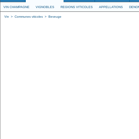
VIN CHAMPAGNE
VIGNOBLES
REGIONS VITICOLES
APPELLATIONS
DENO
Vin
>
Communes viticoles
>
Beveuge