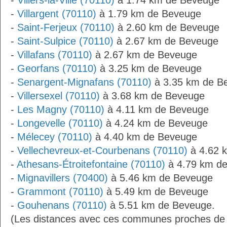
-
Villers-la-Ville (70110)
à 1.74 km de Beveuge
-
Villargent (70110)
à 1.79 km de Beveuge
-
Saint-Ferjeux (70110)
à 2.60 km de Beveuge
-
Saint-Sulpice (70110)
à 2.67 km de Beveuge
-
Villafans (70110)
à 2.67 km de Beveuge
-
Georfans (70110)
à 3.25 km de Beveuge
-
Senargent-Mignafans (70110)
à 3.35 km de B
-
Villersexel (70110)
à 3.68 km de Beveuge
-
Les Magny (70110)
à 4.11 km de Beveuge
-
Longevelle (70110)
à 4.24 km de Beveuge
-
Mélecey (70110)
à 4.40 km de Beveuge
-
Vellechevreux-et-Courbenans (70110)
à 4.62 
-
Athesans-Étroitefontaine (70110)
à 4.79 km d
-
Mignavillers (70400)
à 5.46 km de Beveuge
-
Grammont (70110)
à 5.49 km de Beveuge
-
Gouhenans (70110)
à 5.51 km de Beveuge.
(Les distances avec ces communes proches de