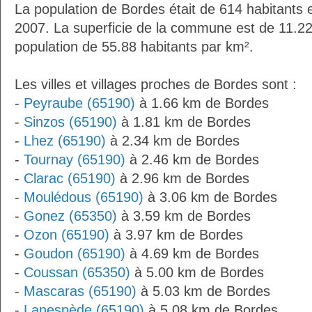
La population de Bordes était de 614 habitants
2007. La superficie de la commune est de 11.22
population de 55.88 habitants par km².
Les villes et villages proches de Bordes sont :
-
Peyraube (65190)
à 1.66 km de Bordes
-
Sinzos (65190)
à 1.81 km de Bordes
-
Lhez (65190)
à 2.34 km de Bordes
-
Tournay (65190)
à 2.46 km de Bordes
-
Clarac (65190)
à 2.96 km de Bordes
-
Moulédous (65190)
à 3.06 km de Bordes
-
Gonez (65350)
à 3.59 km de Bordes
-
Ozon (65190)
à 3.97 km de Bordes
-
Goudon (65190)
à 4.69 km de Bordes
-
Coussan (65350)
à 5.00 km de Bordes
-
Mascaras (65190)
à 5.03 km de Bordes
-
Lanespède (65190)
à 5.08 km de Bordes