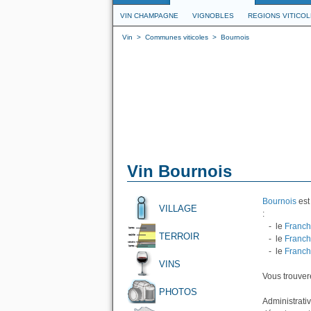
VIN CHAMPAGNE
VIGNOBLES
REGIONS VITICO
Vin
>
Communes viticoles
>
Bournois
Vin Bournois
Bournois
est
VILLAGE
:
- le
Franch
TERROIR
- le
Franch
- le
Franch
VINS
Vous trouvere
PHOTOS
Administrati