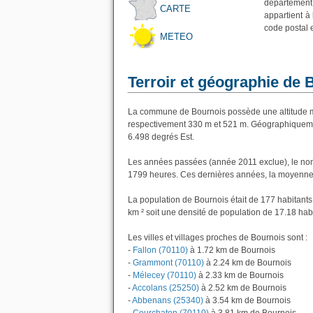
département
CARTE
appartient à
code postal 
METEO
Terroir et géographie de 
La commune de Bournois possède une altitude m
respectivement 330 m et 521 m. Géographiquemen
6.498 degrés Est.
Les années passées (année 2011 exclue), le nom
1799 heures. Ces dernières années, la moyenne 
La population de Bournois était de 177 habitant
km ² soit une densité de population de 17.18 hab
Les villes et villages proches de Bournois sont :
-
Fallon (70110)
à 1.72 km de Bournois
-
Grammont (70110)
à 2.24 km de Bournois
-
Mélecey (70110)
à 2.33 km de Bournois
-
Accolans (25250)
à 2.52 km de Bournois
-
Abbenans (25340)
à 3.54 km de Bournois