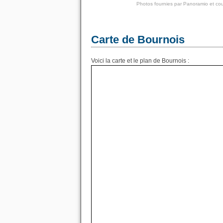
Photos fournies par
Panoramio
et cou
Carte de Bournois
Voici la carte et le plan de Bournois :