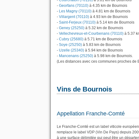
-
Courchaton (70110)
à 3.81 km de Bournois
-
Georfans (70110)
à 4.35 km de Bournois
-
Les Magny (70110)
à 4.81 km de Bournois
-
Villargent (70110)
à 4.93 km de Bournois
-
Saint-Ferjeux (70110)
à 5.14 km de Bournois
-
Geney (25250)
à 5.32 km de Bournois
-
Vellechevreux-et-Courbenans (70110)
à 5.37 k
-
Cubry (25680)
à 5.71 km de Bournois
-
Soye (25250)
à 5.83 km de Bournois
-
Uzelle (25340)
à 5.94 km de Bournois
-
Mancenans (25250)
à 5.98 km de Bournois.
(Les distances avec ces communes proches de B
Vins de Bournois
Appellation Franche-Comté
Le Franche-Comté est un label viticole européen
remplace le label VDP (Vin De Pays) depuis 200
à une surface délimitée qui peut être un dépar