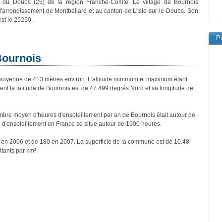
 du Doubs (25) de la région Franche-Comté. Le village de Bournois
 l'arrondissement de Montbéliard et au canton de L'Isle-sur-le-Doubs. Son
est le 25250.
Pu
Bournois
oyenne de 413 mètres environ. L'altitude minimum et maximum étant
t la latitude de Bournois est de 47.499 degrés Nord et sa longitude de
bre moyen d'heures d'ensoleillement par an de Bournois était autour de
d'ensoleillement en France se situe autour de 1900 heures.
s en 2006 et de 180 en 2007. La superficie de la commune est de 10.48
itants par km².