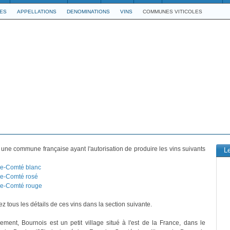
LES
APPELLATIONS
DENOMINATIONS
VINS
COMMUNES VITICOLES
 une commune française ayant l'autorisation de produire les vins suivants
L
e-Comté blanc
e-Comté rosé
e-Comté rouge
z tous les détails de ces vins dans la section suivante.
vement, Bournois est un petit village situé à l'est de la France, dans le