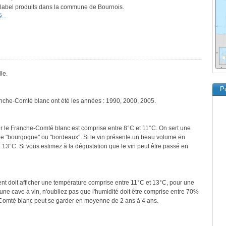
e label produits dans la commune de Bournois.
...
le.
Pu
anche-Comté blanc ont été les années : 1990, 2000, 2005.
r le Franche-Comté blanc est comprise entre 8°C et 11°C. On sert une
ype "bourgogne" ou "bordeaux". Si le vin présente un beau volume en
 13°C. Si vous estimez à la dégustation que le vin peut être passé en
ment doit afficher une température comprise entre 11°C et 13°C, pour une
une cave à vin, n'oubliez pas que l'humidité doit être comprise entre 70%
-Comté blanc peut se garder en moyenne de 2 ans à 4 ans.