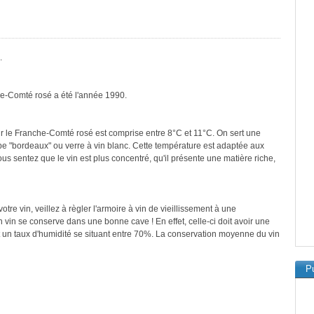
.
he-Comté rosé a été l'année 1990.
r le Franche-Comté rosé est comprise entre 8°C et 11°C. On sert une
ype "bordeaux" ou verre à vin blanc. Cette température est adaptée aux
vous sentez que le vin est plus concentré, qu'il présente une matière riche,
re vin, veillez à règler l'armoire à vin de vieillissement à une
vin se conserve dans une bonne cave ! En effet, celle-ci doit avoir une
t un taux d'humidité se situant entre 70%. La conservation moyenne du vin
Pu