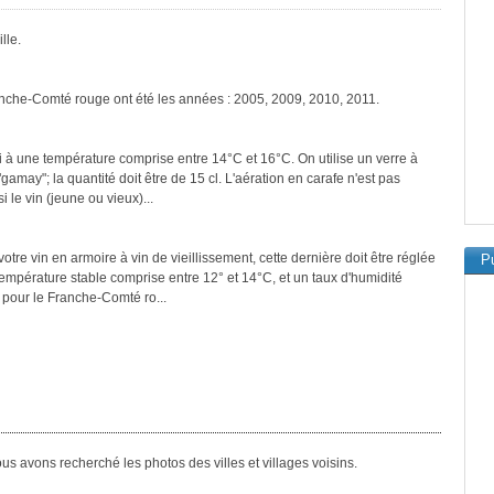
lle.
anche-Comté rouge ont été les années : 2005, 2009, 2010, 2011.
 à une température comprise entre 14°C et 16°C. On utilise un verre à
amay"; la quantité doit être de 15 cl. L'aération en carafe n'est pas
 le vin (jeune ou vieux)...
tre vin en armoire à vin de vieillissement, cette dernière doit être réglée
Pu
température stable comprise entre 12° et 14°C, et un taux d'humidité
pour le Franche-Comté ro...
s avons recherché les photos des villes et villages voisins.