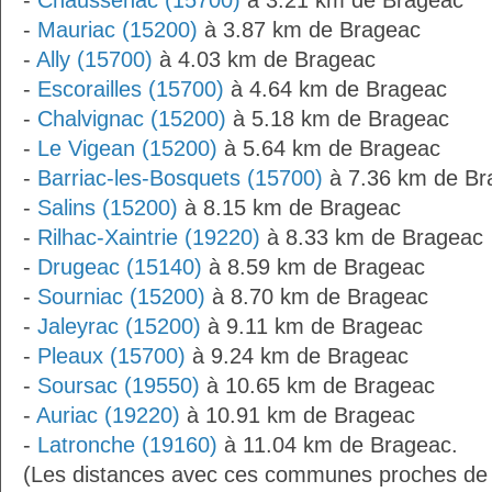
-
Chaussenac (15700)
à 3.21 km de Brageac
-
Mauriac (15200)
à 3.87 km de Brageac
-
Ally (15700)
à 4.03 km de Brageac
-
Escorailles (15700)
à 4.64 km de Brageac
-
Chalvignac (15200)
à 5.18 km de Brageac
-
Le Vigean (15200)
à 5.64 km de Brageac
-
Barriac-les-Bosquets (15700)
à 7.36 km de Br
-
Salins (15200)
à 8.15 km de Brageac
-
Rilhac-Xaintrie (19220)
à 8.33 km de Brageac
-
Drugeac (15140)
à 8.59 km de Brageac
-
Sourniac (15200)
à 8.70 km de Brageac
-
Jaleyrac (15200)
à 9.11 km de Brageac
-
Pleaux (15700)
à 9.24 km de Brageac
-
Soursac (19550)
à 10.65 km de Brageac
-
Auriac (19220)
à 10.91 km de Brageac
-
Latronche (19160)
à 11.04 km de Brageac.
(Les distances avec ces communes proches de