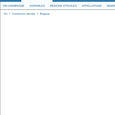
VIN CHAMPAGNE
VIGNOBLES
REGIONS VITICOLES
APPELLATIONS
DENO
Vin
>
Communes viticoles
>
Brageac