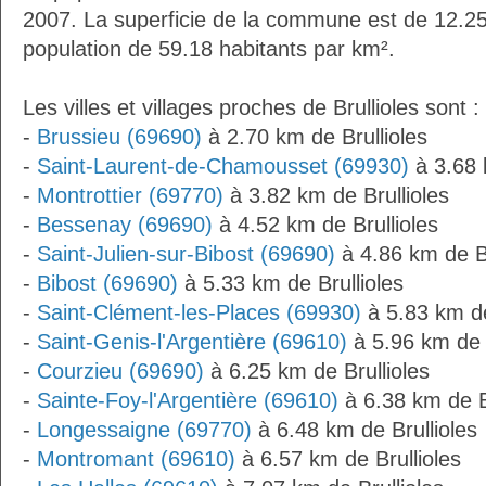
2007. La superficie de la commune est de 12.25
population de 59.18 habitants par km².
Les villes et villages proches de Brullioles sont :
-
Brussieu (69690)
à 2.70 km de Brullioles
-
Saint-Laurent-de-Chamousset (69930)
à 3.68 
-
Montrottier (69770)
à 3.82 km de Brullioles
-
Bessenay (69690)
à 4.52 km de Brullioles
-
Saint-Julien-sur-Bibost (69690)
à 4.86 km de Br
-
Bibost (69690)
à 5.33 km de Brullioles
-
Saint-Clément-les-Places (69930)
à 5.83 km de
-
Saint-Genis-l'Argentière (69610)
à 5.96 km de B
-
Courzieu (69690)
à 6.25 km de Brullioles
-
Sainte-Foy-l'Argentière (69610)
à 6.38 km de Br
-
Longessaigne (69770)
à 6.48 km de Brullioles
-
Montromant (69610)
à 6.57 km de Brullioles