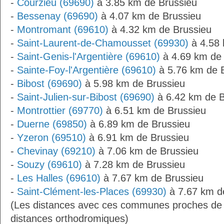
-
Courzieu (69690)
à 3.85 km de Brussieu
-
Bessenay (69690)
à 4.07 km de Brussieu
-
Montromant (69610)
à 4.32 km de Brussieu
-
Saint-Laurent-de-Chamousset (69930)
à 4.58 
-
Saint-Genis-l'Argentière (69610)
à 4.69 km de 
-
Sainte-Foy-l'Argentière (69610)
à 5.76 km de 
-
Bibost (69690)
à 5.98 km de Brussieu
-
Saint-Julien-sur-Bibost (69690)
à 6.42 km de B
-
Montrottier (69770)
à 6.51 km de Brussieu
-
Duerne (69850)
à 6.89 km de Brussieu
-
Yzeron (69510)
à 6.91 km de Brussieu
-
Chevinay (69210)
à 7.06 km de Brussieu
-
Souzy (69610)
à 7.28 km de Brussieu
-
Les Halles (69610)
à 7.67 km de Brussieu
-
Saint-Clément-les-Places (69930)
à 7.67 km d
(Les distances avec ces communes proches de 
distances orthodromiques)