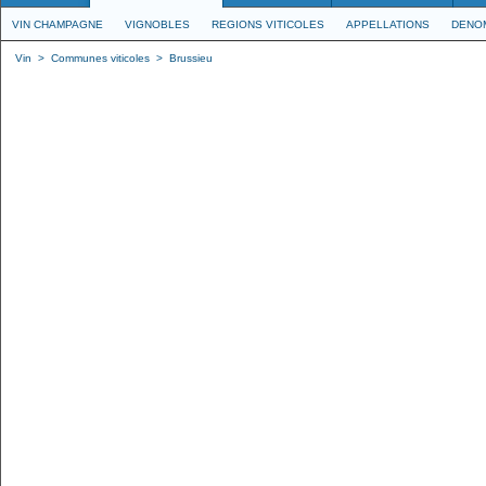
VIN CHAMPAGNE
VIGNOBLES
REGIONS VITICOLES
APPELLATIONS
DENO
Vin
>
Communes viticoles
>
Brussieu