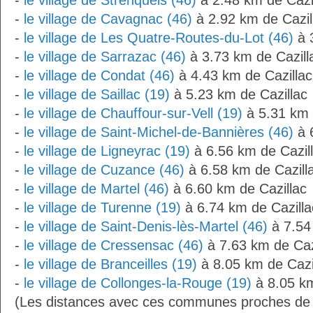
-
le village de Strenquels (46)
à 2.48 km de Cazi
-
le village de Cavagnac (46)
à 2.92 km de Cazil
-
le village de Les Quatre-Routes-du-Lot (46)
à 
-
le village de Sarrazac (46)
à 3.73 km de Cazill
-
le village de Condat (46)
à 4.43 km de Cazillac
-
le village de Saillac (19)
à 5.23 km de Cazillac
-
le village de Chauffour-sur-Vell (19)
à 5.31 km 
-
le village de Saint-Michel-de-Bannières (46)
à 
-
le village de Ligneyrac (19)
à 6.56 km de Cazil
-
le village de Cuzance (46)
à 6.58 km de Cazill
-
le village de Martel (46)
à 6.60 km de Cazillac
-
le village de Turenne (19)
à 6.74 km de Cazilla
-
le village de Saint-Denis-lès-Martel (46)
à 7.54
-
le village de Cressensac (46)
à 7.63 km de Caz
-
le village de Branceilles (19)
à 8.05 km de Cazi
-
le village de Collonges-la-Rouge (19)
à 8.05 km
(Les distances avec ces communes proches de 