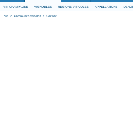
VIN CHAMPAGNE
VIGNOBLES
REGIONS VITICOLES
APPELLATIONS
DENO
Vin
>
Communes viticoles
>
Cazillac