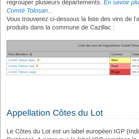
regrouper plusieurs départements.
En savoir plus
Comté Tolosan...
Vous trouverez ci-dessous la liste des vins de l
produits dans la commune de Cazillac :
Liste des vins de l'appellation Comté Tolo
Vins (Nombre: 3)
Couleur
Cate
Comté Tolosan blanc
Blanc
Vin t
Comté Tolosan rosé
Rosé
Vin t
Comté Tolosan rouge
Rouge
Vin t
Appellation Côtes du Lot
Le Côtes du Lot est un label européen IGP (Ind