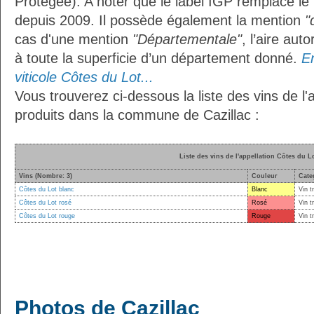
Protégée). A noter que le label IGP remplace le
depuis 2009. Il possède également la mention
"
cas d'une mention
"Départementale"
, l’aire aut
à toute la superficie d’un département donné.
En
viticole Côtes du Lot...
Vous trouverez ci-dessous la liste des vins de l'
produits dans la commune de Cazillac :
Liste des vins de l'appellation Côtes du L
Vins (Nombre: 3)
Couleur
Cate
Côtes du Lot blanc
Blanc
Vin t
Côtes du Lot rosé
Rosé
Vin t
Côtes du Lot rouge
Rouge
Vin t
Photos de Cazillac