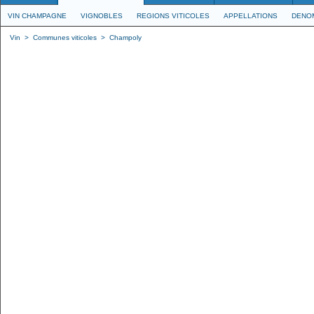
VIN CHAMPAGNE
VIGNOBLES
REGIONS VITICOLES
APPELLATIONS
DENO
Vin
>
Communes viticoles
>
Champoly