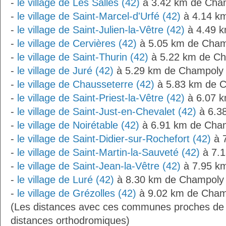
-
le village de Les Salles (42)
à 3.42 km de Cha
-
le village de Saint-Marcel-d'Urfé (42)
à 4.14 k
-
le village de Saint-Julien-la-Vêtre (42)
à 4.49 
-
le village de Cervières (42)
à 5.05 km de Cham
-
le village de Saint-Thurin (42)
à 5.22 km de C
-
le village de Juré (42)
à 5.29 km de Champoly
-
le village de Chausseterre (42)
à 5.83 km de 
-
le village de Saint-Priest-la-Vêtre (42)
à 6.07 
-
le village de Saint-Just-en-Chevalet (42)
à 6.3
-
le village de Noirétable (42)
à 6.91 km de Cha
-
le village de Saint-Didier-sur-Rochefort (42)
à 
-
le village de Saint-Martin-la-Sauveté (42)
à 7.1
-
le village de Saint-Jean-la-Vêtre (42)
à 7.95 k
-
le village de Luré (42)
à 8.30 km de Champoly
-
le village de Grézolles (42)
à 9.02 km de Cham
(Les distances avec ces communes proches de
distances orthodromiques)