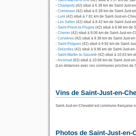
-
Saint-Marcel-d'Urfé
(42) situé à 5.57 km de Sai
-
Champoly
(42) situé à 6.38 km de Saint-Just-e
-
Cremeaux
(42) situé à 6.38 km de Saint-Just-e
-
Luré
(42) situé à 7.81 km de Saint-Just-en-Chev
-
Les Salles
(42) situé à 8.42 km de Saint-Just-e
-
Saint-Priest-la-Prugne
(42) situé à 8.98 km de 
-
Cherier
(42) situé à 9.06 km de Saint-Just-en-C
-
Cervières
(42) situé à 9.38 km de Saint-Just-e
-
Saint-Polgues
(42) situé à 9.92 km de Saint-Ju
-
Grézolles
(42) situé à 9.96 km de Saint-Just-en
-
Saint-Martin-la-Sauveté
(42) situé à 10.63 km d
-
Arconsat
(63) situé à 10.68 km de Saint-Just-en
(Les distances avec ces communes proches de S
Vins de Saint-Just-en-Che
Saint-Just-en-Chevalet est commune française ne
Photos de Saint-Just-en-