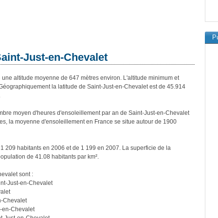
Pu
Saint-Just-en-Chevalet
ne altitude moyenne de 647 mètres environ. L'altitude minimum et
éographiquement la latitude de Saint-Just-en-Chevalet est de 45.914
.
bre moyen d'heures d'ensoleillement par an de Saint-Just-en-Chevalet
es, la moyenne d'ensoleillement en France se situe autour de 1900
 1 209 habitants en 2006 et de 1 199 en 2007. La superficie de la
opulation de 41.08 habitants par km².
evalet sont :
int-Just-en-Chevalet
alet
n-Chevalet
t-en-Chevalet