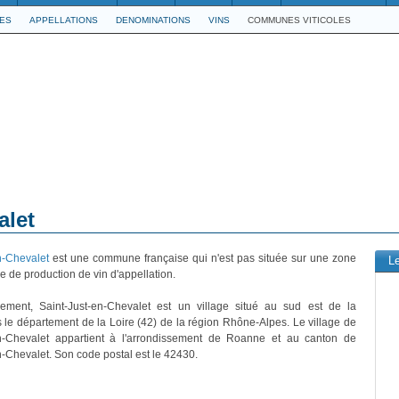
LES
APPELLATIONS
DENOMINATIONS
VINS
COMMUNES VITICOLES
alet
n-Chevalet
est une commune française qui n'est pas située sur une zone
L
 de production de vin d'appellation.
ivement, Saint-Just-en-Chevalet est un village situé au sud est de la
 le département de la Loire (42) de la région Rhône-Alpes. Le village de
en-Chevalet appartient à l'arrondissement de Roanne et au canton de
n-Chevalet. Son code postal est le 42430.