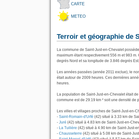
CARTE
METEO
Terroir et géographie de 
La commune de Saint-Just-en-Chevalet possède u
maximum étant respectivement 556 m et 983 m. G
degrés Nord et sa longitude de 3.846 degrés Est
Les années passées (année 2011 exclue), le nom
était autour de 2009 heures. Ces dernières anné
heures.
La population de Saint-Just-en-Chevalet était de
commune est de 29.19 km ² soit une densité de p
Les villes et villages proches de Saint-Just-en-Ch
-
Saint-Romain-d'Urfé
(42) situé à 3.33 km de Sa
-
Juré
(42) situé à 4.83 km de Saint-Just-en-Chev
-
La Tuilière
(42) situé à 4.90 km de Saint-Just-e
-
Chausseterre
(42) situé à 5.08 km de Saint-Jus