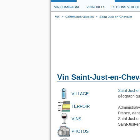
VIN CHAMPAGNE
VIGNOBLES
REGIONS VITICO
Vin
>
Communes viticoles
>
Saint-Just-en-Chevalet
Vin Saint-Just-en-Chev
Saint-Just-e
VILLAGE
géographique
TERROIR
Administrat
France, dans
VINS
Saint-Just-
Saint-Just-e
PHOTOS