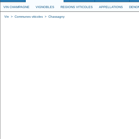
VIN CHAMPAGNE
VIGNOBLES
REGIONS VITICOLES
APPELLATIONS
DENO
Vin
>
Communes viticoles
>
Chassagny