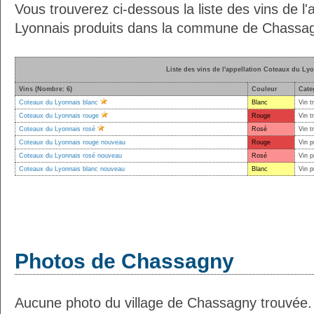
Vous trouverez ci-dessous la liste des vins de l
Lyonnais produits dans la commune de Chassag
Liste des vins de l'appellation Coteaux du Ly
Vins (Nombre: 6)
Couleur
Cate
Coteaux du Lyonnais blanc
Blanc
Vin t
Coteaux du Lyonnais rouge
Rouge
Vin t
Coteaux du Lyonnais rosé
Rosé
Vin t
Coteaux du Lyonnais rouge nouveau
Rouge
Vin p
Coteaux du Lyonnais rosé nouveau
Rosé
Vin p
Coteaux du Lyonnais blanc nouveau
Blanc
Vin p
Photos de Chassagny
Aucune photo du village de Chassagny trouvée.