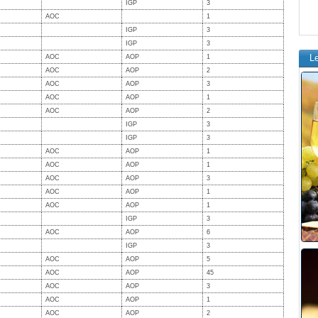
IGP
3
AOC
1
IGP
3
IGP
3
L
AOC
AOP
1
AOC
AOP
2
AOC
AOP
3
AOC
AOP
1
AOC
AOP
2
IGP
3
IGP
3
AOC
AOP
1
AOC
AOP
1
AOC
AOP
3
AOC
AOP
1
AOC
AOP
1
IGP
3
AOC
AOP
6
IGP
3
AOC
AOP
5
AOC
AOP
45
AOC
AOP
3
AOC
AOP
1
AOC
AOP
2