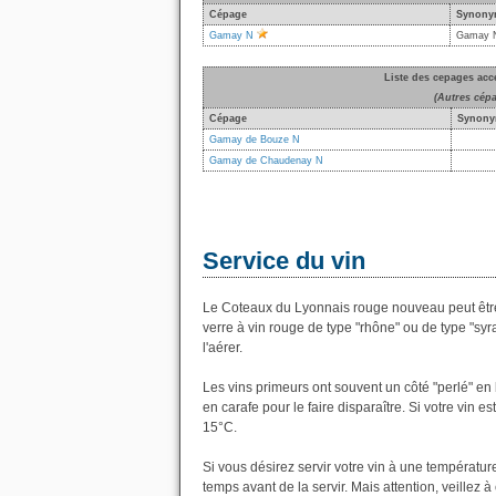
Cépage
Synony
Gamay N
Gamay No
Liste des cepages ac
(Autres cép
Cépage
Synony
Gamay de Bouze N
Gamay de Chaudenay N
Service du vin
Le Coteaux du Lyonnais rouge nouveau peut être 
verre à vin rouge de type "rhône" ou de type "syrah
l'aérer.
Les vins primeurs ont souvent un côté "perlé" en
en carafe pour le faire disparaître. Si votre vin e
15°C.
Si vous désirez servir votre vin à une température 
temps avant de la servir. Mais attention, veillez