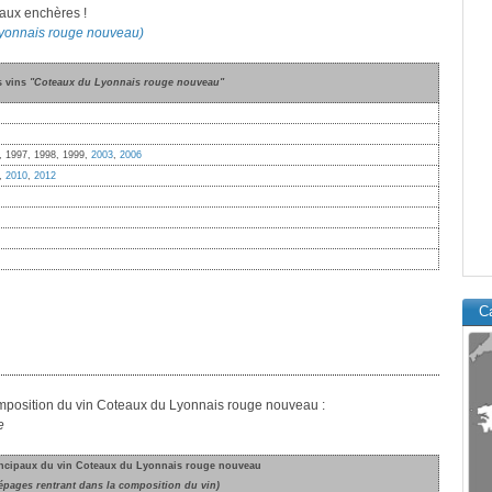
 aux enchères !
 Lyonnais rouge nouveau)
s vins
"Coteaux du Lyonnais rouge nouveau"
, 1997, 1998, 1999,
2003
,
2006
,
2010
,
2012
Ca
composition du vin Coteaux du Lyonnais rouge nouveau :
e
incipaux du vin Coteaux du Lyonnais rouge nouveau
épages rentrant dans la composition du vin)