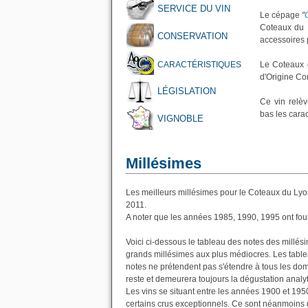
SERVICE DU VIN
Le cépage
"
Coteaux du 
CONSERVATION
accessoires p
CARACTÉRISTIQUES
Le Coteaux 
d'Origine Co
LÉGISLATION
Ce vin relè
bas les cara
VIGNOBLE
Millésimes
Les meilleurs millésimes pour le Coteaux du Lyo
2011.
A noter que les années 1985, 1990, 1995 ont fou
Voici ci-dessous le tableau des notes des millé
grands millésimes aux plus médiocres. Les table
notes ne prétendent pas s'étendre à tous les doma
reste et demeurera toujours la dégustation analyt
Les vins se situant entre les années 1900 et 195
certains crus exceptionnels. Ce sont néanmoins d