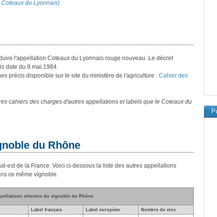
ion Coteaux du Lyonnais)
produire l'appellation Coteaux du Lyonnais rouge nouveau. Le décret
is date du 9 mai 1984.
 précis disponible sur le site du ministère de l'agriculture :
Cahier des
s cahiers des charges d'autres appellations et labels que le Coteaux du
Pu
ignoble du Rhône
d-est de la France. Voici ci-dessous la liste des autres appellations
dans ce même vignoble.
ppellations viticoles du vignoble du Rhône
Label français
Label européen
Nombre de vins