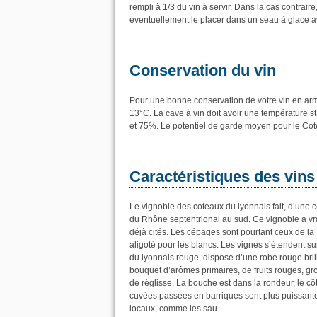
rempli à 1/3 du vin à servir. Dans la cas contrai
éventuellement le placer dans un seau à glace av
Conservation du vin
Pour une bonne conservation de votre vin en armoi
13°C. La cave à vin doit avoir une température s
et 75%. Le potentiel de garde moyen pour le Co
Caractéristiques des vin
Le vignoble des coteaux du lyonnais fait, d’une c
du Rhône septentrional au sud. Ce vignoble a vra
déjà cités. Les cépages sont pourtant ceux de l
aligoté pour les blancs. Les vignes s’étendent sur
du lyonnais rouge, dispose d’une robe rouge bril
bouquet d’arômes primaires, de fruits rouges, gros
de réglisse. La bouche est dans la rondeur, le côt
cuvées passées en barriques sont plus puissantes
locaux, comme les sau...