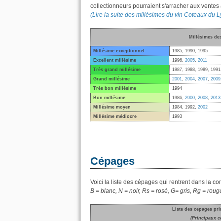
collectionneurs pourraient s'arracher aux ventes
(Lire la suite des millésimes du vin Coteaux du
Millésimes de
Millésime exceptionnel
1985, 1990, 1995
Excellent millésime
1996,
2005
,
2011
Très grand millésime
1987, 1988, 1989, 1991
Grand millésime
2001
,
2004
,
2007
,
2009
Très bon millésime
1994
Bon millésime
1986,
2000
,
2008
,
2013
Millésime moyen
1984, 1992,
2002
Millésime médiocre
1993
Cépages
Voici la liste des cépages qui rentrent dans la 
B = blanc, N = noir, Rs = rosé, G= gris, Rg = roug
Liste des cepages pr
(Principaux c