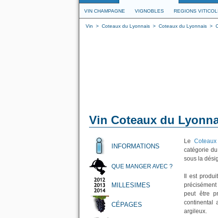
VIN CHAMPAGNE
VIGNOBLES
REGIONS VITICO
Vin
>
Coteaux du Lyonnais
>
Coteaux du Lyonnais
>
Vin Coteaux du Lyonn
Le
Coteaux
INFORMATIONS
catégorie du
sous la dési
QUE MANGER AVEC ?
Il est produ
MILLESIMES
précisément
peut être p
continental 
CÉPAGES
argileux.