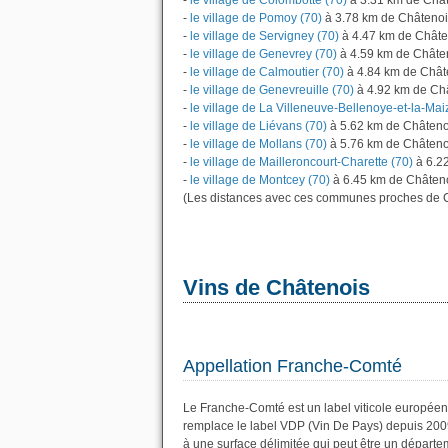
-
le village de Colombotte (70)
à 3.31 km de Châ
-
le village de Pomoy (70)
à 3.78 km de Châtenoi
-
le village de Servigney (70)
à 4.47 km de Châte
-
le village de Genevrey (70)
à 4.59 km de Châte
-
le village de Calmoutier (70)
à 4.84 km de Chât
-
le village de Genevreuille (70)
à 4.92 km de Ch
-
le village de La Villeneuve-Bellenoye-et-la-Mai
-
le village de Liévans (70)
à 5.62 km de Châteno
-
le village de Mollans (70)
à 5.76 km de Châteno
-
le village de Mailleroncourt-Charette (70)
à 6.2
-
le village de Montcey (70)
à 6.45 km de Châteno
(Les distances avec ces communes proches de C
Vins de Châtenois
Appellation Franche-Comté
Le Franche-Comté est un label viticole européen
remplace le label VDP (Vin De Pays) depuis 200
à une surface délimitée qui peut être un dépar