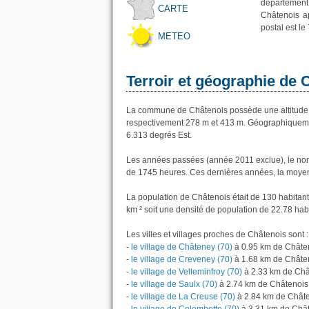
département
CARTE
Châtenois a
postal est le
METEO
Terroir et géographie de 
La commune de Châtenois possède une altitude 
respectivement 278 m et 413 m. Géographiquemen
6.313 degrés Est.
Les années passées (année 2011 exclue), le nom
de 1745 heures. Ces dernières années, la moyen
La population de Châtenois était de 130 habitan
km ² soit une densité de population de 22.78 hab
Les villes et villages proches de Châtenois sont :
-
le village de Châteney (70)
à 0.95 km de Châte
-
le village de Creveney (70)
à 1.68 km de Châte
-
le village de Velleminfroy (70)
à 2.33 km de Châ
-
le village de Saulx (70)
à 2.74 km de Châtenois
-
le village de La Creuse (70)
à 2.84 km de Chât