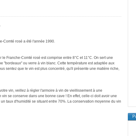
.
he-Comté rosé a été l'année 1990.
r le Franche-Comté rosé est comprise entre 8°C et 11°C. On sert une
ype "bordeaux" ou verre à vin blanc. Cette température est adaptée aux
vous sentez que le vin est plus concentré, qu'il présente une matière riche,
re vin, veillez à règler l'armoire à vin de vieillissement à une
vin se conserve dans une bonne cave ! En effet, celle-ci doit avoir une
t un taux d'humidité se situant entre 70%. La conservation moyenne du vin
Pu