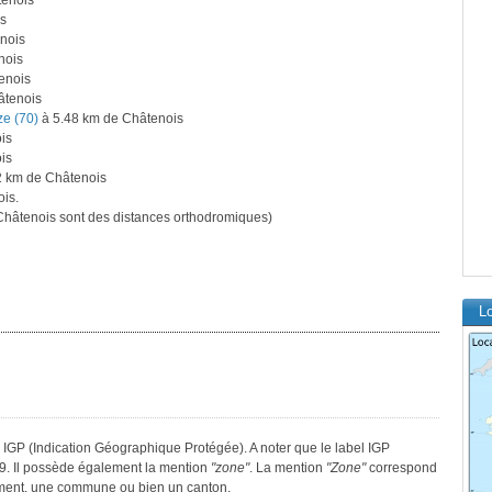
tenois
s
nois
nois
enois
âtenois
ze (70)
à 5.48 km de Châtenois
is
is
2 km de Châtenois
is.
hâtenois sont des distances orthodromiques)
Lo
 IGP (Indication Géographique Protégée). A noter que le label IGP
9. Il possède également la mention
"zone"
. La mention
"Zone"
correspond
tement, une commune ou bien un canton.