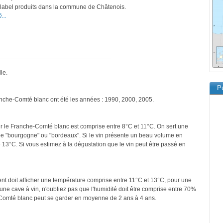
e label produits dans la commune de Châtenois.
...
le.
Pu
anche-Comté blanc ont été les années : 1990, 2000, 2005.
r le Franche-Comté blanc est comprise entre 8°C et 11°C. On sert une
ype "bourgogne" ou "bordeaux". Si le vin présente un beau volume en
 13°C. Si vous estimez à la dégustation que le vin peut être passé en
ment doit afficher une température comprise entre 11°C et 13°C, pour une
une cave à vin, n'oubliez pas que l'humidité doit être comprise entre 70%
-Comté blanc peut se garder en moyenne de 2 ans à 4 ans.