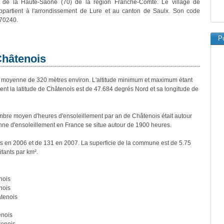
 de la Haute-Saône (70) de la région Franche-Comté. Le village de
ppartient à l'arrondissement de Lure et au canton de Saulx. Son code
 70240.
Pu
Châtenois
moyenne de 320 mètres environ. L'altitude minimum et maximum étant
t la latitude de Châtenois est de 47.684 degrés Nord et sa longitude de
bre moyen d'heures d'ensoleillement par an de Châtenois était autour
ne d'ensoleillement en France se situe autour de 1900 heures.
ts en 2006 et de 131 en 2007. La superficie de la commune est de 5.75
itants par km².
nois
nois
tenois
enois