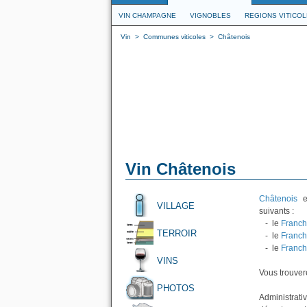
VIN CHAMPAGNE
VIGNOBLES
REGIONS VITICO
Vin
>
Communes viticoles
>
Châtenois
Vin Châtenois
Châtenois
es
VILLAGE
suivants :
- le
Franch
TERROIR
- le
Franch
- le
Franch
VINS
Vous trouvere
PHOTOS
Administrati