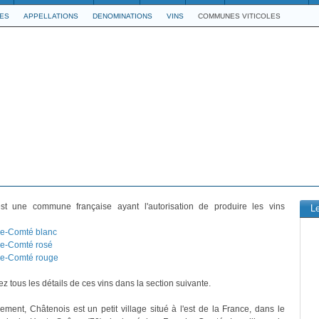
LES
APPELLATIONS
DENOMINATIONS
VINS
COMMUNES VITICOLES
t une commune française ayant l'autorisation de produire les vins
L
e-Comté blanc
e-Comté rosé
e-Comté rouge
z tous les détails de ces vins dans la section suivante.
vement, Châtenois est un petit village situé à l'est de la France, dans le