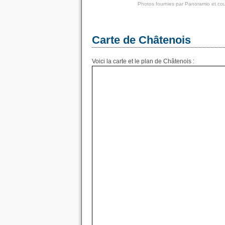
Photos fournies par
Panoramio
et cou
Carte de Châtenois
Voici la carte et le plan de Châtenois :