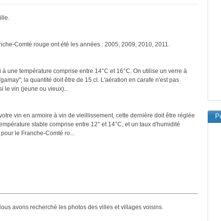
lle.
anche-Comté rouge ont été les années : 2005, 2009, 2010, 2011.
 à une température comprise entre 14°C et 16°C. On utilise un verre à
amay"; la quantité doit être de 15 cl. L'aération en carafe n'est pas
 le vin (jeune ou vieux)...
tre vin en armoire à vin de vieillissement, cette dernière doit être réglée
Pu
température stable comprise entre 12° et 14°C, et un taux d'humidité
pour le Franche-Comté ro...
us avons recherché les photos des villes et villages voisins.