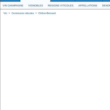
VIN CHAMPAGNE
VIGNOBLES
REGIONS VITICOLES
APPELLATIONS
DENO
Vin
>
Communes viticoles
>
Chêne-Bernard