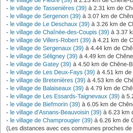
-
le village de Pleure (39)
à 2.23 km de Chêne-B
-
le village de Tassenières (39)
à 2.31 km de Ch
-
le village de Sergenon (39)
à 3.07 km de Chên
-
le village de Le Deschaux (39)
à 3.26 km de C
-
le village de Chaînée-des-Coupis (39)
à 3.37 
-
le village de Villers-Robert (39)
à 4.21 km de 
-
le village de Sergenaux (39)
à 4.44 km de Chê
-
le village de Séligney (39)
à 4.49 km de Chêne
-
le village de Gatey (39)
à 4.50 km de Chêne-B
-
le village de Les Deux-Fays (39)
à 4.51 km de
-
le village de Bretenières (39)
à 4.53 km de Ch
-
le village de Balaiseaux (39)
à 4.79 km de Chê
-
le village de Les Essards-Taignevaux (39)
à 5.
-
le village de Biefmorin (39)
à 6.05 km de Chên
-
le village d'Asnans-Beauvoisin (39)
à 6.23 km 
-
le village de Champrougier (39)
à 6.26 km de 
(Les distances avec ces communes proches de