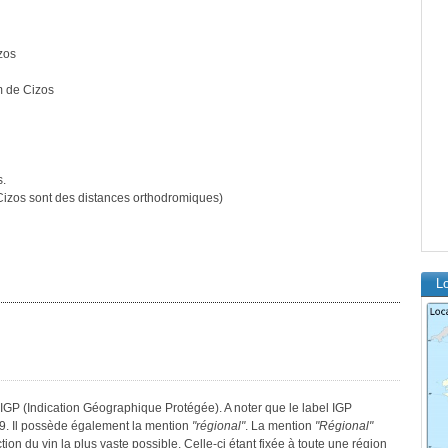
zos
m de Cizos
s.
izos sont des distances orthodromiques)
Lo
IGP (Indication Géographique Protégée). A noter que le label IGP
9. Il possède également la mention
"régional"
. La mention
"Régional"
tion du vin la plus vaste possible. Celle-ci étant fixée à toute une région