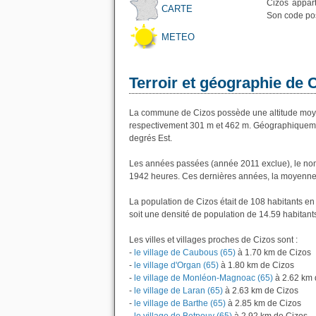
Cizos appar
CARTE
Son code pos
METEO
Terroir et géographie de 
La commune de Cizos possède une altitude moye
respectivement 301 m et 462 m. Géographiquement
degrés Est.
Les années passées (année 2011 exclue), le nom
1942 heures. Ces dernières années, la moyenne 
La population de Cizos était de 108 habitants e
soit une densité de population de 14.59 habitant
Les villes et villages proches de Cizos sont :
-
le village de Caubous (65)
à 1.70 km de Cizos
-
le village d'Organ (65)
à 1.80 km de Cizos
-
le village de Monléon-Magnoac (65)
à 2.62 km 
-
le village de Laran (65)
à 2.63 km de Cizos
-
le village de Barthe (65)
à 2.85 km de Cizos