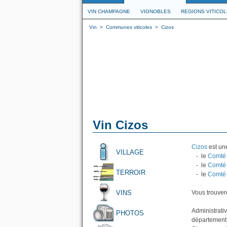
VIN CHAMPAGNE
VIGNOBLES
REGIONS VITICO
Vin
>
Communes viticoles
>
Cizos
Vin Cizos
Cizos
est une
VILLAGE
- le
Comté 
- le
Comté 
TERROIR
- le
Comté 
VINS
Vous trouvere
Administrati
PHOTOS
département