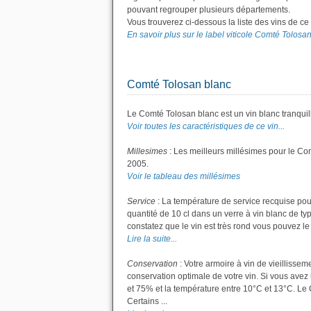
pouvant regrouper plusieurs départements.
Vous trouverez ci-dessous la liste des vins de c
En savoir plus sur le label viticole Comté Tolosan.
Comté Tolosan blanc
Le Comté Tolosan blanc est un vin blanc tranquil
Voir toutes les caractéristiques de ce vin...
Millesimes
: Les meilleurs millésimes pour le Co
2005.
Voir le tableau des millésimes
Service
: La température de service recquise pou
quantité de 10 cl dans un verre à vin blanc de ty
constatez que le vin est très rond vous pouvez le s
Lire la suite...
Conservation
: Votre armoire à vin de vieillisse
conservation optimale de votre vin. Si vous avez 
et 75% et la température entre 10°C et 13°C. L
Certains ...