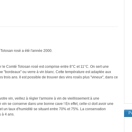
 Tolosan rosé a été l'année 2000.
r le Comté Tolosan rosé est comprise entre 8°C et 11°C. On sert une
ype "bordeaux" ou verre à vin blanc. Cette température est adaptée aux
 trois ans. Il est possible de trouver des vins rosés plus "vineux", dans ce
re vin, veillez à règler l'armoire à vin de vieillissement à une
vin se conserve dans une bonne cave ! En effet, celle-ci doit avoir une
et un taux d'humidité se situant entre 70% et 75%. La conservation
Pu
 à 4 ans.