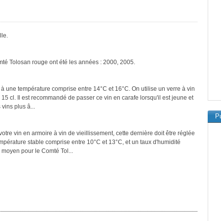
le.
mté Tolosan rouge ont été les années : 2000, 2005.
 à une température comprise entre 14°C et 16°C. On utilise un verre à vin
 15 cl. Il est recommandé de passer ce vin en carafe lorsqu'il est jeune et
vins plus â...
Pu
tre vin en armoire à vin de vieillissement, cette dernière doit être réglée
empérature stable comprise entre 10°C et 13°C, et un taux d'humidité
 moyen pour le Comté Tol...