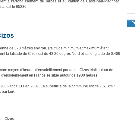
tient à l'arrondissement de Tarbes et au canton de Castelnau-Magnoac.
tal est le 65230.
Pu
Cizos
nne de 370 mètres environ. L'altitude minimum et maximum étant
 la latitude de Cizos est de 43.26 degrés Nord et sa longitude de 0.489
bre moyen d'heures d'ensoleillement par an de Cizos était autour de
d'ensoleillement en France se situe autour de 1900 heures.
n 2006 et de 111 en 2007. La superficie de la commune est de 7.61 km ²
s par km².
de Cizos