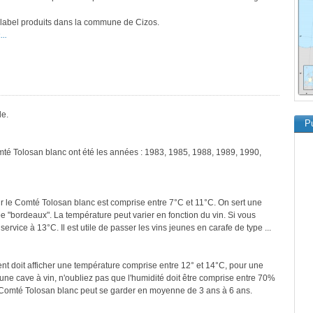
e label produits dans la commune de Cizos.
..
le.
Pu
mté Tolosan blanc ont été les années : 1983, 1985, 1988, 1989, 1990,
r le Comté Tolosan blanc est comprise entre 7°C et 11°C. On sert une
pe "bordeaux". La température peut varier en fonction du vin. Si vous
ervice à 13°C. Il est utile de passer les vins jeunes en carafe de type ...
ment doit afficher une température comprise entre 12° et 14°C, pour une
une cave à vin, n'oubliez pas que l'humidité doit être comprise entre 70%
e Comté Tolosan blanc peut se garder en moyenne de 3 ans à 6 ans.