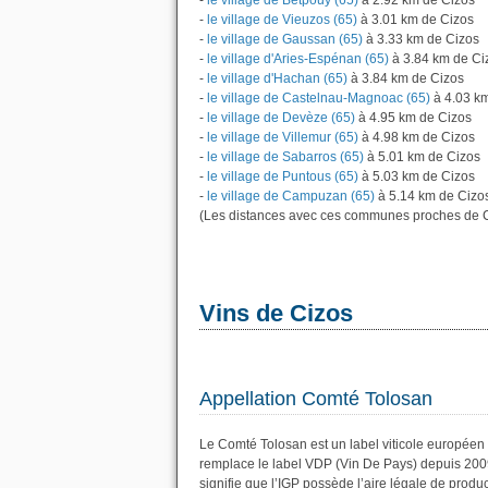
-
le village de Betpouy (65)
à 2.92 km de Cizos
-
le village de Vieuzos (65)
à 3.01 km de Cizos
-
le village de Gaussan (65)
à 3.33 km de Cizos
-
le village d'Aries-Espénan (65)
à 3.84 km de Ci
-
le village d'Hachan (65)
à 3.84 km de Cizos
-
le village de Castelnau-Magnoac (65)
à 4.03 k
-
le village de Devèze (65)
à 4.95 km de Cizos
-
le village de Villemur (65)
à 4.98 km de Cizos
-
le village de Sabarros (65)
à 5.01 km de Cizos
-
le village de Puntous (65)
à 5.03 km de Cizos
-
le village de Campuzan (65)
à 5.14 km de Cizo
(Les distances avec ces communes proches de C
Vins de Cizos
Appellation Comté Tolosan
Le Comté Tolosan est un label viticole européen 
remplace le label VDP (Vin De Pays) depuis 200
signifie que l’IGP possède l’aire légale de produc