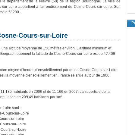
 le département de la Nièvre (58) de la région Bourgogne. La ville de
sur-Loire appartient à l'arrondissement de Cosne-Cours-sur-Loire. Son
est le 58200.
Pu
 Cosne-Cours-sur-Loire
ne altitude moyenne de 150 mètres environ. L'altitude minimum et
Géographiquement la latitude de Cosne-Cours-sur-Loire est de 47.409
.
mbre moyen d'heures d'ensoleillement par an de Cosne-Cours-sur-Loire
es, la moyenne d'ensoleillement en France se situe autour de 1900
11 185 habitants en 2006 et de 11 166 en 2007. La superficie de la
opulation de 209.49 habitants par km².
-Loire sont :
e-Cours-sur-Loire
ours-sur-Loire
Cours-sur-Loire
Cours-sur-Loire