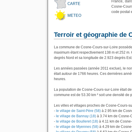
France, dans
CARTE
Cosne-Cours-
code postal 
METEO
Terroir et géographie de
La commune de Cosne-Cours-sur-Loire possède u
maximum étant respectivement 138 m et 252 m. 
degrés Nord et sa longitude de 2.923 degrés Est
Les années passées (année 2011 exclue), le no
était autour de 1766 heures. Ces dernières anné
heures.
La population de Cosne-Cours-sur-Loire était de 
commune est de 53.30 km ² soit une densité de p
Les villes et villages proches de Cosne-Cours-sur
-
le village de Saint-Père (58)
à 2.95 km de Cosn
-
le village de Bannay (18)
à 3.74 km de Cosne-C
-
le village de Boulleret (18)
à 4.11 km de Cosne-
-
le village de Myennes (58)
à 4.29 km de Cosne-