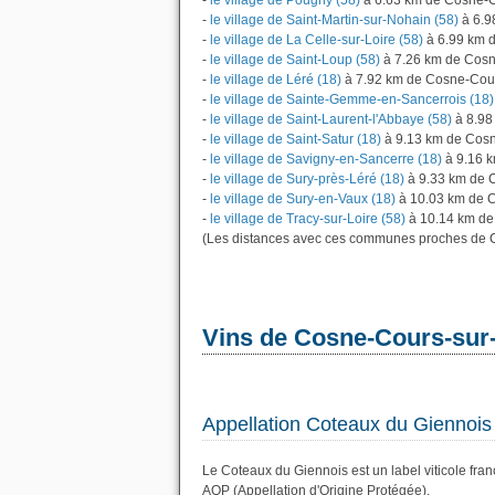
-
le village de Pougny (58)
à 6.63 km de Cosne-C
-
le village de Saint-Martin-sur-Nohain (58)
à 6.9
-
le village de La Celle-sur-Loire (58)
à 6.99 km 
-
le village de Saint-Loup (58)
à 7.26 km de Cosn
-
le village de Léré (18)
à 7.92 km de Cosne-Cour
-
le village de Sainte-Gemme-en-Sancerrois (18)
-
le village de Saint-Laurent-l'Abbaye (58)
à 8.98
-
le village de Saint-Satur (18)
à 9.13 km de Cosn
-
le village de Savigny-en-Sancerre (18)
à 9.16 k
-
le village de Sury-près-Léré (18)
à 9.33 km de 
-
le village de Sury-en-Vaux (18)
à 10.03 km de C
-
le village de Tracy-sur-Loire (58)
à 10.14 km de
(Les distances avec ces communes proches de C
Vins de Cosne-Cours-sur-
Appellation Coteaux du Giennois
Le Coteaux du Giennois est un label viticole fra
AOP (Appellation d'Origine Protégée).