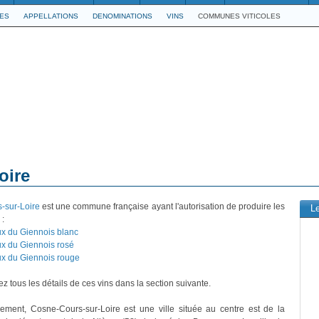
LES
APPELLATIONS
DENOMINATIONS
VINS
COMMUNES VITICOLES
oire
-sur-Loire
est une commune française ayant l'autorisation de produire les
L
 :
x du Giennois blanc
x du Giennois rosé
x du Giennois rouge
z tous les détails de ces vins dans la section suivante.
vement, Cosne-Cours-sur-Loire est une ville située au centre est de la