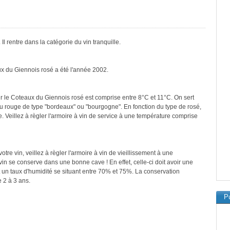
l rentre dans la catégorie du vin tranquille.
ux du Giennois rosé a été l'année 2002.
r le Coteaux du Giennois rosé est comprise entre 8°C et 11°C. On sert
ou rouge de type "bordeaux" ou "bourgogne". En fonction du type de rosé,
. Veillez à règler l'armoire à vin de service à une température comprise
re vin, veillez à règler l'armoire à vin de vieillissement à une
in se conserve dans une bonne cave ! En effet, celle-ci doit avoir une
 un taux d'humidité se situant entre 70% et 75%. La conservation
 2 à 3 ans.
Pu