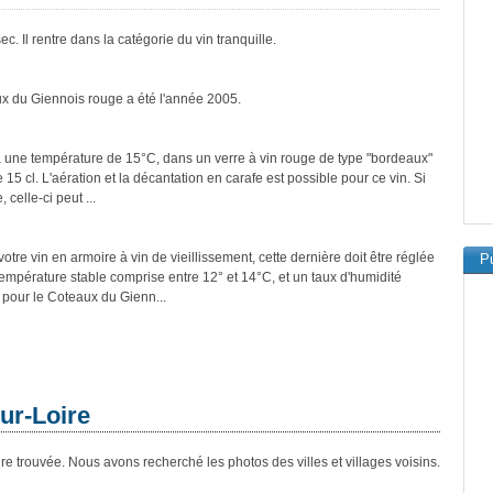
. Il rentre dans la catégorie du vin tranquille.
ux du Giennois rouge a été l'année 2005.
à une température de 15°C, dans un verre à vin rouge de type "bordeaux"
15 cl. L'aération et la décantation en carafe est possible pour ce vin. Si
 celle-ci peut ...
tre vin en armoire à vin de vieillissement, cette dernière doit être réglée
Pu
température stable comprise entre 12° et 14°C, et un taux d'humidité
pour le Coteaux du Gienn...
ur-Loire
e trouvée. Nous avons recherché les photos des villes et villages voisins.