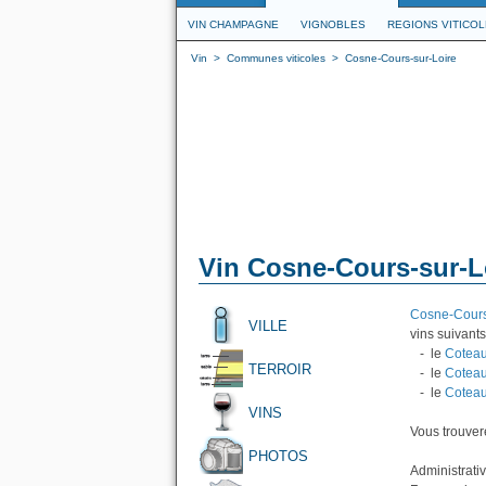
VIN CHAMPAGNE
VIGNOBLES
REGIONS VITICO
Vin
>
Communes viticoles
>
Cosne-Cours-sur-Loire
Vin Cosne-Cours-sur-L
Cosne-Cours
VILLE
vins suivants
- le
Coteau
TERROIR
- le
Coteau
- le
Coteau
VINS
Vous trouvere
PHOTOS
Administrati