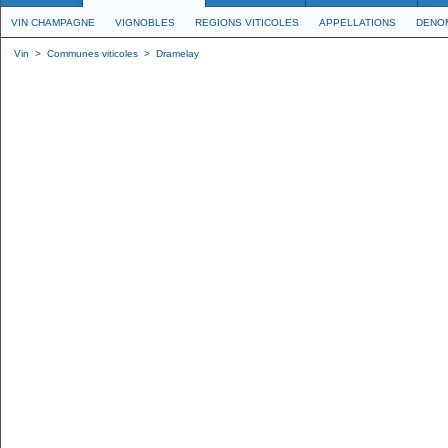
VIN CHAMPAGNE
VIGNOBLES
REGIONS VITICOLES
APPELLATIONS
DENO
Vin
>
Communes viticoles
>
Dramelay