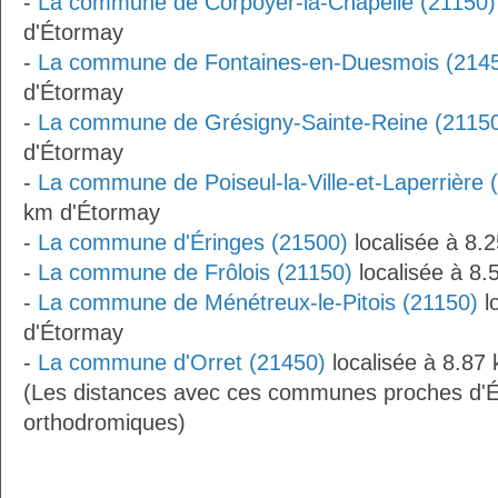
-
La commune de Corpoyer-la-Chapelle (21150)
d'Étormay
-
La commune de Fontaines-en-Duesmois (214
d'Étormay
-
La commune de Grésigny-Sainte-Reine (2115
d'Étormay
-
La commune de Poiseul-la-Ville-et-Laperrière 
km d'Étormay
-
La commune d'Éringes (21500)
localisée à 8.
-
La commune de Frôlois (21150)
localisée à 8
-
La commune de Ménétreux-le-Pitois (21150)
l
d'Étormay
-
La commune d'Orret (21450)
localisée à 8.87
(Les distances avec ces communes proches d'É
orthodromiques)