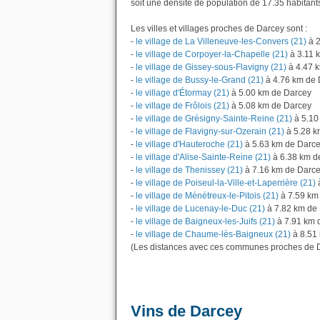
soit une densité de population de 17.35 habitant
Les villes et villages proches de Darcey sont :
-
le village de La Villeneuve-les-Convers (21)
à 2
-
le village de Corpoyer-la-Chapelle (21)
à 3.11 
-
le village de Gissey-sous-Flavigny (21)
à 4.47 
-
le village de Bussy-le-Grand (21)
à 4.76 km de 
-
le village d'Étormay (21)
à 5.00 km de Darcey
-
le village de Frôlois (21)
à 5.08 km de Darcey
-
le village de Grésigny-Sainte-Reine (21)
à 5.10
-
le village de Flavigny-sur-Ozerain (21)
à 5.28 k
-
le village d'Hauteroche (21)
à 5.63 km de Darc
-
le village d'Alise-Sainte-Reine (21)
à 6.38 km d
-
le village de Thenissey (21)
à 7.16 km de Darc
-
le village de Poiseul-la-Ville-et-Laperrière (21)
-
le village de Ménétreux-le-Pitois (21)
à 7.59 km
-
le village de Lucenay-le-Duc (21)
à 7.82 km de
-
le village de Baigneux-les-Juifs (21)
à 7.91 km 
-
le village de Chaume-lès-Baigneux (21)
à 8.51 
(Les distances avec ces communes proches de D
Vins de Darcey