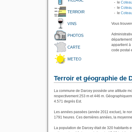
VILLAGE
- le
Coteau
- le
Coteau
TERROIR
- le
Coteau
VINS
Vous trouvere
Administrativ
PHOTOS
département
appartient à
CARTE
code postal 
METEO
Terroir et géographie de 
La commune de Darcey possède une altitude moy
respectivement 253 m et 446 m. Géographiquemen
4.571 degrés Est.
Les années passées (année 2011 exclue), le nom
1791 heures. Ces dernières années, la moyenne 
La population de Darcey était de 320 habitants 