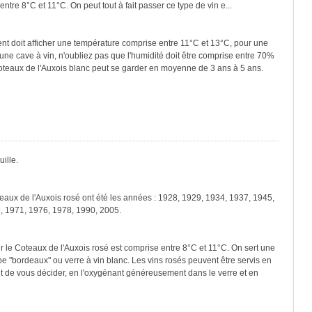
entre 8°C et 11°C. On peut tout à fait passer ce type de vin e...
ment doit afficher une température comprise entre 11°C et 13°C, pour une
une cave à vin, n'oubliez pas que l'humidité doit être comprise entre 70%
Coteaux de l'Auxois blanc peut se garder en moyenne de 3 ans à 5 ans.
ille.
teaux de l'Auxois rosé ont été les années : 1928, 1929, 1934, 1937, 1945,
, 1971, 1976, 1978, 1990, 2005.
r le Coteaux de l'Auxois rosé est comprise entre 8°C et 11°C. On sert une
pe "bordeaux" ou verre à vin blanc. Les vins rosés peuvent être servis en
ant de vous décider, en l'oxygénant généreusement dans le verre et en