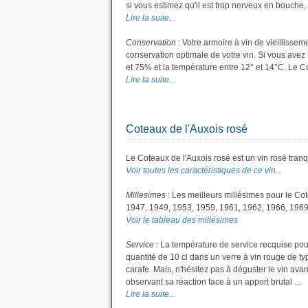
si vous estimez qu'il est trop nerveux en bouche, 
Lire la suite...
Conservation
: Votre armoire à vin de vieillisse
conservation optimale de votre vin. Si vous avez 
et 75% et la température entre 12° et 14°C. Le 
Lire la suite...
Coteaux de l'Auxois rosé
Le Coteaux de l'Auxois rosé est un vin rosé tranqu
Voir toutes les caractéristiques de ce vin...
Millesimes
: Les meilleurs millésimes pour le Co
1947, 1949, 1953, 1959, 1961, 1962, 1966, 1969
Voir le tableau des millésimes
Service
: La température de service recquise pou
quantité de 10 cl dans un verre à vin rouge de ty
carafe. Mais, n'hésitez pas à déguster le vin av
observant sa réaction face à un apport brutal ...
Lire la suite...