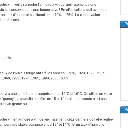
re vin, veillez à règler l'armoire à vin de vieillissement à une
in se conserve dans une bonne cave ! En effet, celle-ci doit avoir une
 un taux d'humidité se situant entre 70% et 75%. La conservation
1 an à 3 ans.
Pu
nquille.
teaux de l'Auxois rouge ont été les années : 1926, 1928, 1929, 1937,
, 1969, 1971, 1978, 1985, 1990, 2005, 2009.
servi à une température comprise entre 14°C et 16°C. On utilise un verre
"gamay"; la quantité doit être de 15 cl. L'aération en carafe n'est pas
le vin (jeune ou ...
Pu
tre vin en armoire à vin de vieillissement, cette dernière doit être réglée
température stable comprise entre 12° et 14°C, et un taux d'humidité