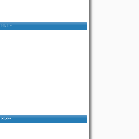
blicité
blicité