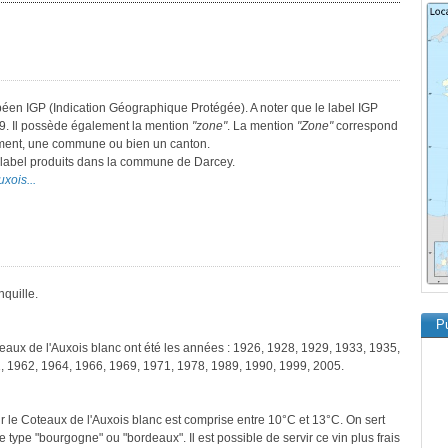
opéen IGP (Indication Géographique Protégée). A noter que le label IGP
9. Il possède également la mention
"zone"
. La mention
"Zone"
correspond
tement, une commune ou bien un canton.
e label produits dans la commune de Darcey.
uxois...
nquille.
Pu
teaux de l'Auxois blanc ont été les années : 1926, 1928, 1929, 1933, 1935,
, 1962, 1964, 1966, 1969, 1971, 1978, 1989, 1990, 1999, 2005.
r le Coteaux de l'Auxois blanc est comprise entre 10°C et 13°C. On sert
 type "bourgogne" ou "bordeaux". Il est possible de servir ce vin plus frais