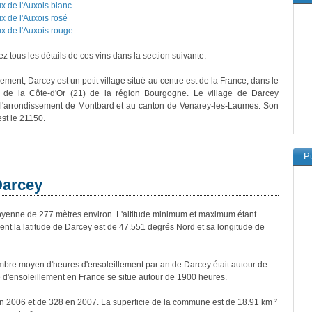
x de l'Auxois blanc
x de l'Auxois rosé
x de l'Auxois rouge
z tous les détails de ces vins dans la section suivante.
ement, Darcey est un petit village situé au centre est de la France, dans le
 de la Côte-d'Or (21) de la région Bourgogne. Le village de Darcey
 l'arrondissement de Montbard et au canton de Venarey-les-Laumes. Son
est le 21150.
Pu
Darcey
enne de 277 mètres environ. L'altitude minimum et maximum étant
t la latitude de Darcey est de 47.551 degrés Nord et sa longitude de
bre moyen d'heures d'ensoleillement par an de Darcey était autour de
d'ensoleillement en France se situe autour de 1900 heures.
en 2006 et de 328 en 2007. La superficie de la commune est de 18.91 km ²