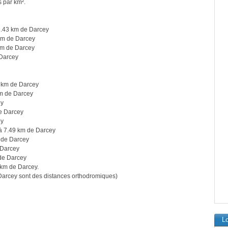
s par km².
.43 km de Darcey
km de Darcey
km de Darcey
Darcey
 km de Darcey
m de Darcey
ey
e Darcey
ey
à 7.49 km de Darcey
 de Darcey
 Darcey
de Darcey
km de Darcey.
arcey sont des distances orthodromiques)
Lo