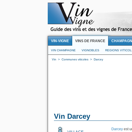
VIN-VIGNE
VINS DE FRANCE
CHAMPAG
VIN CHAMPAGNE
VIGNOBLES
REGIONS VITICO
Vin
>
Communes viticoles
>
Darcey
Vin Darcey
Darcey
est u