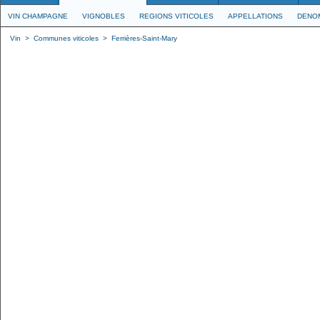
VIN CHAMPAGNE
VIGNOBLES
REGIONS VITICOLES
APPELLATIONS
DENO
Vin
>
Communes viticoles
>
Ferrières-Saint-Mary